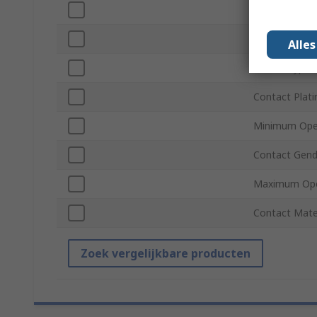
Pitch
Connector Ge
Alle
Mount Type
Contact Plati
Minimum Ope
Contact Gend
Maximum Ope
Contact Mate
Zoek vergelijkbare producten