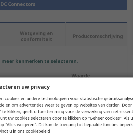
 IDC Connectors
Wetgeving en
Productomschrijving
conformiteit
f meer kenmerken te selecteren.
Waarde
ecteren uw privacy
3M
n cookies en andere technologieën voor statistische gebruiksanalys
IDC Connector
tie en om advertenties weer te geven op websites van derden. Door 
 te klikken, geeft u toestemming voor de verwerking van niet-essent
ntacts
24
kunt uw cookies selecteren door te klikken op "Beheer cookies". Als u 
 u op "Alles weigeren". Dit kan de toegang tot bepaalde functies beper
ows
2
vindt u in
ons cookiebeleid