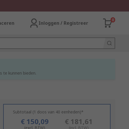
0
aceren
Inloggen / Registreer
s te kunnen bieden.
Subtotaal (1 doos van 40 eenheden)*
€ 150,09
€ 181,61
(excl. BTW)
(incl. BTW)