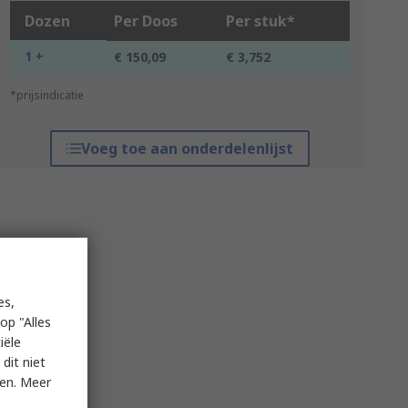
Dozen
Per Doos
Per stuk*
1 +
€ 150,09
€ 3,752
*prijsindicatie
Voeg toe aan onderdelenlijst
es,
op "Alles
iële
dit niet
ken. Meer