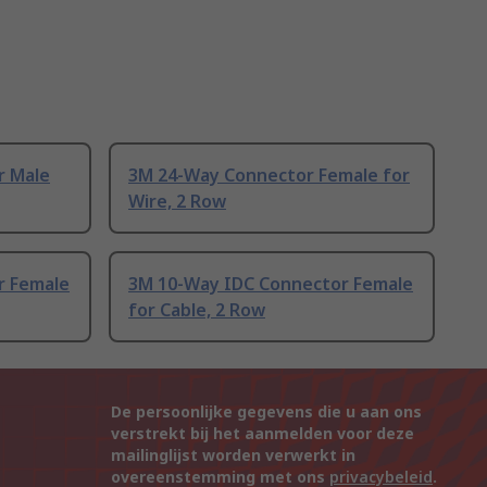
r Male
3M 24-Way Connector Female for
Wire, 2 Row
r Female
3M 10-Way IDC Connector Female
for Cable, 2 Row
De persoonlijke gegevens die u aan ons
verstrekt bij het aanmelden voor deze
mailinglijst worden verwerkt in
overeenstemming met ons
privacybeleid
.