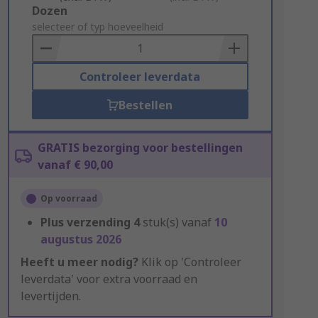
Add
Dozen
to
selecteer of typ hoeveelheid
Basket
Controleer leverdata
Bestellen
GRATIS bezorging voor bestellingen
vanaf € 90,00
Op voorraad
Plus verzending
4
stuk(s) vanaf
10
augustus 2026
Heeft u meer nodig?
Klik op 'Controleer
leverdata' voor extra voorraad en
levertijden.