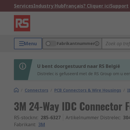
Services
Industry Hub
Français? Cliquer ici
Support
Menu
Fabrikantnummer
U bent doorgestuurd naar RS België
Distrelec is gefuseerd met de RS Group om u een
/
Connectors
/
PCB Connectors & Wire Housings
/
I
3M 24-Way IDC Connector F
RS-stocknr.
:
285-6327
Artikelnummer Distrelec
:
30
Fabrikant
:
3M