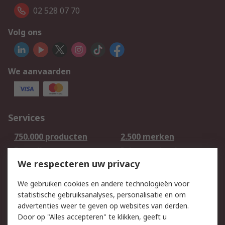
02 528 07 70
Volg ons
We aanvaarden
Services
750.000 producten
2.500 merken
Bestellen
Inkoopoplossingen
We respecteren uw privacy
Retouren
Technisch advies
Track & Trace
We gebruiken cookies en andere technologieën voor
statistische gebruiksanalyses, personalisatie en om
Wettelijk
advertenties weer te geven op websites van derden.
Door op "Alles accepteren" te klikken, geeft u
Cookiebeleid
Email veiligheid