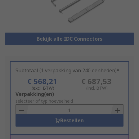
Bekijk alle IDC Connectors
Subtotaal (1 verpakking van 240 eenheden)*
€ 568,21
€ 687,53
(excl. BTW)
(incl. BTW)
Add
Verpakking(en)
to
selecteer of typ hoeveelheid
Basket
Bestellen