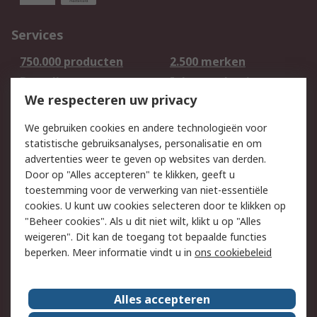
Services
750.000 producten
2.500 merken
Bestellen
Inkoopoplossingen
We respecteren uw privacy
Retouren
Technisch advies
Track & Trace
We gebruiken cookies en andere technologieën voor
statistische gebruiksanalyses, personalisatie en om
Wettelijk
advertenties weer te geven op websites van derden.
Door op "Alles accepteren" te klikken, geeft u
Cookiebeleid
Email veiligheid
toestemming voor de verwerking van niet-essentiële
Privacybeleid -
Websitevoorwaarden
cookies. U kunt uw cookies selecteren door te klikken op
Bijgewerkt
"Beheer cookies". Als u dit niet wilt, klikt u op "Alles
weigeren". Dit kan de toegang tot bepaalde functies
Algemene
beperken. Meer informatie vindt u in
ons cookiebeleid
verkoopvoorwaarden
Over RS
Alles accepteren