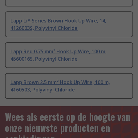
Lapp LiY Series Brown Hook Up Wire, 14,
4126003S, Polyvinyl Chloride
Lapp Red 0.75 mm² Hook Up Wire, 100 m,
4560016S, Polyvinyl Chloride
Lapp Brown 2.5 mm² Hook Up Wire, 100 m,
4160503, Polyvinyl Chloride
Wees als eerste op de hoogte van
onze nieuwste producten en