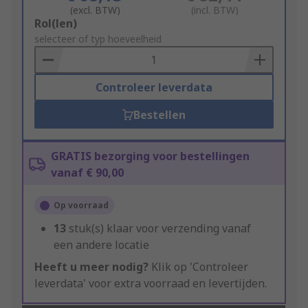
(excl. BTW)
(incl. BTW)
Add
Rol(len)
to
selecteer of typ hoeveelheid
Basket
Controleer leverdata
Bestellen
GRATIS bezorging voor bestellingen
vanaf € 90,00
Op voorraad
13
stuk(s) klaar voor verzending vanaf
een andere locatie
Heeft u meer nodig?
Klik op 'Controleer
leverdata' voor extra voorraad en levertijden.