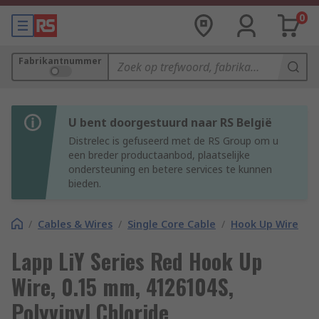
0
Fabrikantnummer
U bent doorgestuurd naar RS België
Distrelec is gefuseerd met de RS Group om u
een breder productaanbod, plaatselijke
ondersteuning en betere services te kunnen
bieden.
/
Cables & Wires
/
Single Core Cable
/
Hook Up Wire
Lapp LiY Series Red Hook Up
Wire, 0.15 mm, 4126104S,
Polyvinyl Chloride