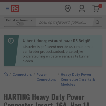
0
Fabrikantnummer
U bent doorgestuurd naar RS België
Distrelec is gefuseerd met de RS Group om u
een breder productaanbod, plaatselijke
ondersteuning en betere services te kunnen
bieden.
/
Connectors
/
Power
/
Heavy Duty Power
Connectors
Connector Inserts &
Modules
HARTING Heavy Duty Power
Connector Insert, 16A, Han 1A