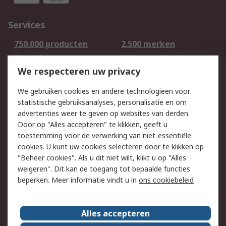
Services
750.000 producten
2.500 merken
Bestellen
Inkoopoplossingen
We respecteren uw privacy
Retouren
Technisch advies
Track & Trace
We gebruiken cookies en andere technologieën voor
statistische gebruiksanalyses, personalisatie en om
Wettelijk
advertenties weer te geven op websites van derden.
Door op "Alles accepteren" te klikken, geeft u
Cookiebeleid
Email veiligheid
toestemming voor de verwerking van niet-essentiële
Privacybeleid -
Websitevoorwaarden
cookies. U kunt uw cookies selecteren door te klikken op
Bijgewerkt
"Beheer cookies". Als u dit niet wilt, klikt u op "Alles
weigeren". Dit kan de toegang tot bepaalde functies
Algemene
beperken. Meer informatie vindt u in
ons cookiebeleid
verkoopvoorwaarden
Over RS
Alles accepteren