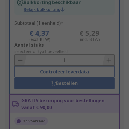
Bulkkorting beschikbaar
Bekijk bulkkorting
Subtotaal (1 eenheid)*
€ 4,37
€ 5,29
(excl. BTW)
(incl. BTW)
Add
Aantal stuks
to
selecteer of typ hoeveelheid
Basket
Controleer leverdata
Bestellen
GRATIS bezorging voor bestellingen
vanaf € 90,00
Op voorraad