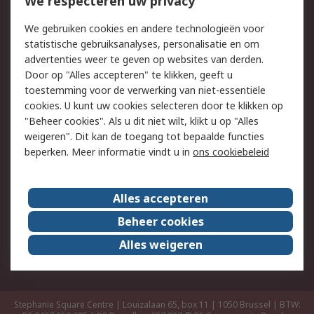
We respecteren uw privacy
Retouren
Technisch advies
Track & Trace
We gebruiken cookies en andere technologieën voor
statistische gebruiksanalyses, personalisatie en om
Wettelijk
advertenties weer te geven op websites van derden.
Door op "Alles accepteren" te klikken, geeft u
Cookiebeleid
Email veiligheid
toestemming voor de verwerking van niet-essentiële
Privacybeleid -
Websitevoorwaarden
cookies. U kunt uw cookies selecteren door te klikken op
Bijgewerkt
"Beheer cookies". Als u dit niet wilt, klikt u op "Alles
weigeren". Dit kan de toegang tot bepaalde functies
Algemene
beperken. Meer informatie vindt u in
ons cookiebeleid
verkoopvoorwaarden
Over RS
Alles accepteren
RS Group
Over ons
Beheer cookies
RS wereldwijd
Werken bij RS
Alles weigeren
ESG
Stephanie Square Centre | Louizalaan 65, box 11 | 1050 Brussel | BTW: