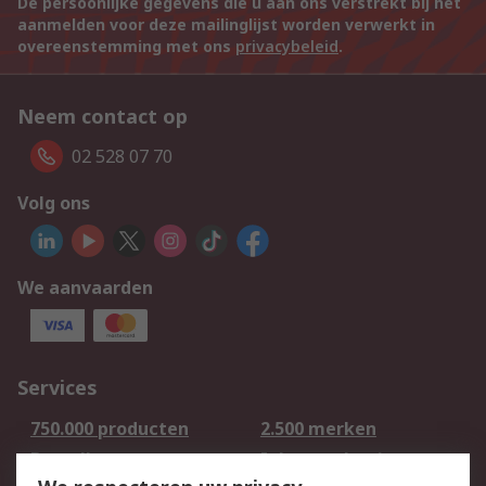
De persoonlijke gegevens die u aan ons verstrekt bij het
aanmelden voor deze mailinglijst worden verwerkt in
overeenstemming met ons
privacybeleid
.
Neem contact op
02 528 07 70
Volg ons
We aanvaarden
Services
750.000 producten
2.500 merken
Bestellen
Inkoopoplossingen