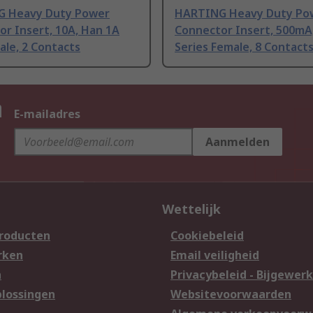
 Heavy Duty Power
HARTING Heavy Duty Po
r Insert, 10A, Han 1A
Connector Insert, 500mA
ale, 2 Contacts
Series Female, 8 Contact
n
E-mailadres
Aanmelden
Wettelijk
producten
Cookiebeleid
rken
Email veiligheid
n
Privacybeleid - Bijgewerk
lossingen
Websitevoorwaarden