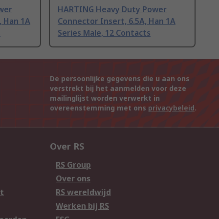
wer
HARTING Heavy Duty Power
, Han 1A
Connector Insert, 6.5A, Han 1A
s
Series Male, 12 Contacts
De persoonlijke gegevens die u aan ons
verstrekt bij het aanmelden voor deze
mailinglijst worden verwerkt in
overeenstemming met ons
privacybeleid
.
Over RS
RS Group
Over ons
t
RS wereldwijd
Werken bij RS