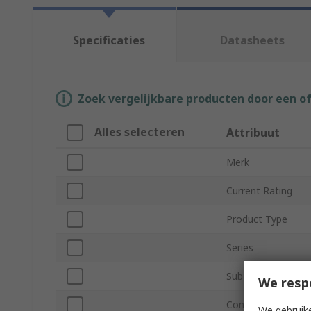
Specificaties
Datasheets
Zoek vergelijkbare producten door een o
Alles selecteren
Attribuut
Merk
Current Rating
Product Type
Series
Sub Type
We resp
Connector Gender
We gebruike