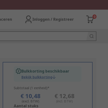
0
aceren
Inloggen / Registreer
Bulkkorting beschikbaar
Bekijk bulkkorting
Subtotaal (1 eenheid)*
€ 10,48
€ 12,68
(excl. BTW)
(incl. BTW)
Add
Aantal stuks