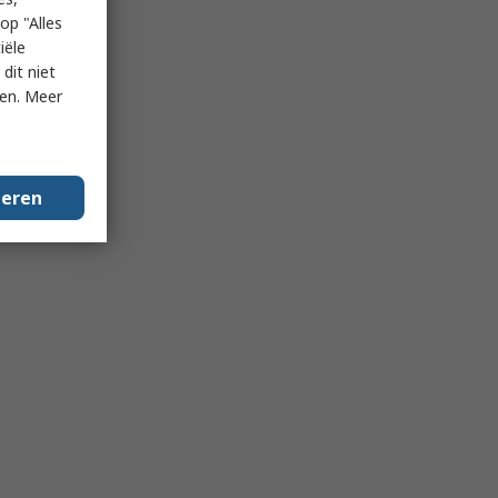
op "Alles
iële
dit niet
ken. Meer
geren