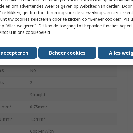
tie en om advertenties weer te geven op websites van derden. Door 
2+E
 te klikken, geeft u toestemming voor de verwerking van niet-essent
kunt uw cookies selecteren door te klikken op "Beheer cookies". Als u 
2
 u op "Alles weigeren". Dit kan de toegang tot bepaalde functies beper
vindt u in
ons cookiebeleid
230, 400V
Screw
s accepteren
Beheer cookies
Alles wei
IP65, IP20
ls
No
ts
2
Straight
e mm²
0.75mm²
ze mm²
1.5mm²
Copper Alloy