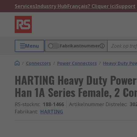
Services
Industry Hub
Français? Cliquer ici
Support
Menu
Fabrikantnummer
/
Connectors
/
Power Connectors
/
Heavy Duty Pow
HARTING Heavy Duty Power 
Han 1A Series Female, 2 Co
RS-stocknr.
:
188-1466
Artikelnummer Distrelec
:
30
Fabrikant
:
HARTING