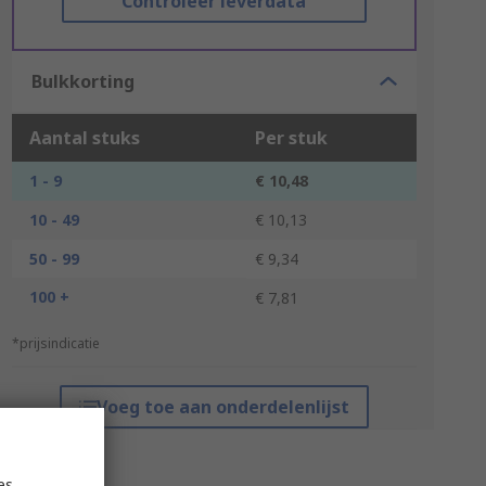
Controleer leverdata
Bulkkorting
Aantal stuks
Per stuk
1 - 9
€ 10,48
10 - 49
€ 10,13
50 - 99
€ 9,34
100 +
€ 7,81
*prijsindicatie
Voeg toe aan onderdelenlijst
es,