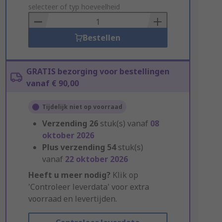
to
selecteer of typ hoeveelheid
Basket
Bestellen
GRATIS bezorging voor bestellingen
vanaf € 90,00
Tijdelijk niet op voorraad
Verzending
26
stuk(s) vanaf
08
oktober 2026
Plus verzending
54
stuk(s)
vanaf
22 oktober 2026
Heeft u meer nodig?
Klik op
'Controleer leverdata' voor extra
voorraad en levertijden.