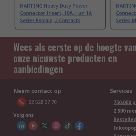
HARTING Heavy Duty Power
HARTING
Connector Insert, 10A, Han 1A
Connecto
Series Female, 2 Contacts
Series M
Wees als eerste op de hoogte va
onze nieuwste producten en
aanbiedingen
Neem contact op
Services
02 528 07 70
750.000 
2.500 me
Volg ons
Bestelle
Inkoopop