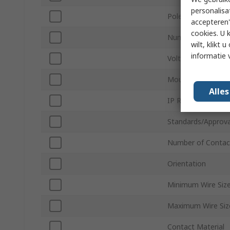
personalisa
Pole Format
accepteren"
cookies. U 
Number of Rows
wilt, klikt
informatie 
Voltage
Mount Type
Alle
IP Rating
Standards/Approva
Number of Contac
Orientation
Minimum Wire Siz
Maximum Wire Si
Contact Material