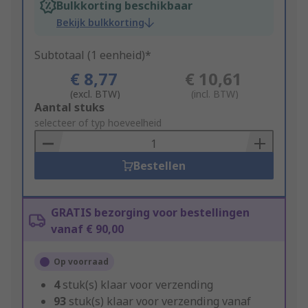
Bulkkorting beschikbaar
Bekijk bulkkorting
Subtotaal (1 eenheid)*
€ 8,77
€ 10,61
(excl. BTW)
(incl. BTW)
Add
Aantal stuks
to
selecteer of typ hoeveelheid
Basket
Bestellen
GRATIS bezorging voor bestellingen
vanaf € 90,00
Op voorraad
4
stuk(s) klaar voor verzending
93
stuk(s) klaar voor verzending vanaf