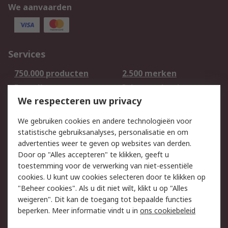
We aanvaarden
Services
750.000 producten
2.500 merken
Bestellen
Inkoopoplossingen
We respecteren uw privacy
Retouren
Technisch advies
Track & Trace
We gebruiken cookies en andere technologieën voor
statistische gebruiksanalyses, personalisatie en om
Wettelijk
advertenties weer te geven op websites van derden.
Door op "Alles accepteren" te klikken, geeft u
Cookiebeleid
Email veiligheid
toestemming voor de verwerking van niet-essentiële
Privacybeleid -
Websitevoorwaarden
cookies. U kunt uw cookies selecteren door te klikken op
Bijgewerkt
"Beheer cookies". Als u dit niet wilt, klikt u op "Alles
weigeren". Dit kan de toegang tot bepaalde functies
Algemene
beperken. Meer informatie vindt u in
ons cookiebeleid
verkoopvoorwaarden