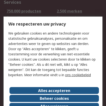
Services
750.000 producten
2.500 merken
Bestellen
Inkoopoplossingen
We respecteren uw privacy
Retouren
Technisch advies
Track & Trace
We gebruiken cookies en andere technologieën voor
statistische gebruiksanalyses, personalisatie en om
Wettelijk
advertenties weer te geven op websites van derden.
Door op "Alles accepteren" te klikken, geeft u
Cookiebeleid
Email veiligheid
toestemming voor de verwerking van niet-essentiële
Privacybeleid -
Websitevoorwaarden
cookies. U kunt uw cookies selecteren door te klikken op
Bijgewerkt
"Beheer cookies". Als u dit niet wilt, klikt u op "Alles
weigeren". Dit kan de toegang tot bepaalde functies
Algemene
beperken. Meer informatie vindt u in
ons cookiebeleid
verkoopvoorwaarden
Over RS
Alles accepteren
RS Group
Over ons
Beheer cookies
RS wereldwijd
Werken bij RS