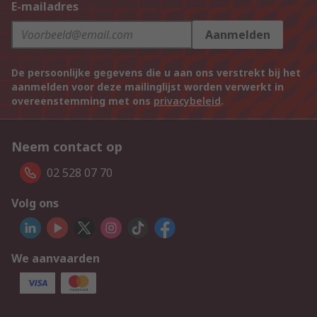
E-mailadres
Aanmelden
De persoonlijke gegevens die u aan ons verstrekt bij het
aanmelden voor deze mailinglijst worden verwerkt in
overeenstemming met ons
privacybeleid
.
Neem contact op
02 528 07 70
Volg ons
We aanvaarden