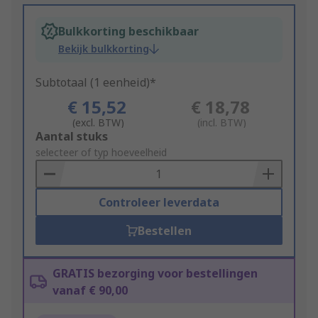
Bulkkorting beschikbaar
Bekijk bulkkorting
Subtotaal (1 eenheid)*
€ 15,52
€ 18,78
(excl. BTW)
(incl. BTW)
Add
Aantal stuks
to
selecteer of typ hoeveelheid
Basket
Controleer leverdata
Bestellen
GRATIS bezorging voor bestellingen
vanaf € 90,00