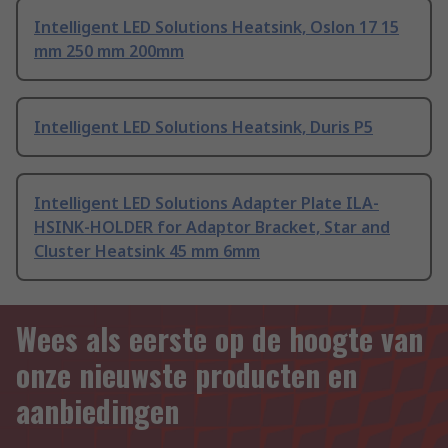
Intelligent LED Solutions Heatsink, Oslon 17 15
mm 250 mm 200mm
Intelligent LED Solutions Heatsink, Duris P5
Intelligent LED Solutions Adapter Plate ILA-
HSINK-HOLDER for Adaptor Bracket, Star and
Cluster Heatsink 45 mm 6mm
Wees als eerste op de hoogte van
onze nieuwste producten en
aanbiedingen