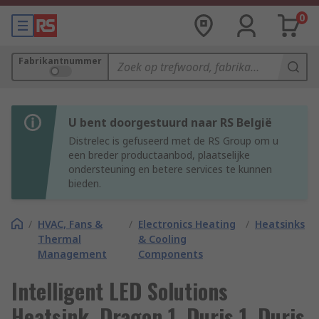
0
Fabrikantnummer
U bent doorgestuurd naar RS België
Distrelec is gefuseerd met de RS Group om u
een breder productaanbod, plaatselijke
ondersteuning en betere services te kunnen
bieden.
/
HVAC, Fans &
/
Electronics Heating
/
Heatsinks
Thermal
& Cooling
Management
Components
Intelligent LED Solutions
Heatsink, Dragon 1, Duris 1, Duris