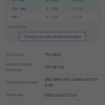
10 - 140
€ 1,375
€ 13,75
150 - 490
€ 1,306
€ 13,06
500 +
€ 1,236
€ 12,36
*prijsindicatie
Voeg toe aan onderdelenlijst
RS-stocknr.
:
712-3624
Artikelnummer
155-08-132
Distrelec
:
308-30610 HIS-3-BAG-6/2-PO-
Fabrikantnummer
:
X-BK
Fabrikant
:
HellermannTyton