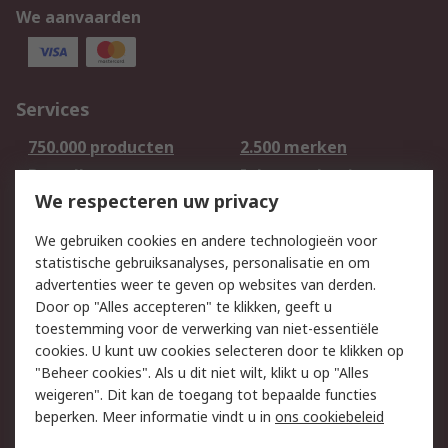
We aanvaarden
Services
750.000 producten
2.500 merken
Bestellen
Inkoopoplossingen
We respecteren uw privacy
Retouren
Technisch advies
Track & Trace
We gebruiken cookies en andere technologieën voor
statistische gebruiksanalyses, personalisatie en om
Wettelijk
advertenties weer te geven op websites van derden.
Door op "Alles accepteren" te klikken, geeft u
Cookiebeleid
Email veiligheid
toestemming voor de verwerking van niet-essentiële
Privacybeleid -
Websitevoorwaarden
cookies. U kunt uw cookies selecteren door te klikken op
Bijgewerkt
"Beheer cookies". Als u dit niet wilt, klikt u op "Alles
weigeren". Dit kan de toegang tot bepaalde functies
Algemene
beperken. Meer informatie vindt u in
ons cookiebeleid
verkoopvoorwaarden