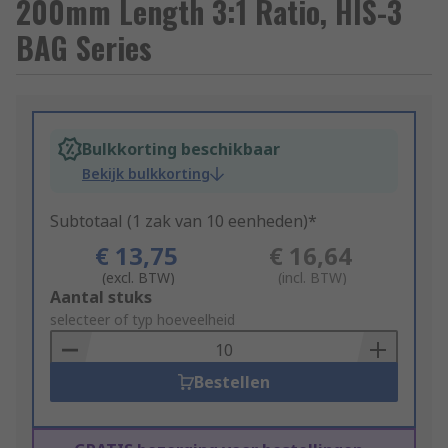
200mm Length 3:1 Ratio, HIS-3
BAG Series
Bulkkorting beschikbaar
Bekijk bulkkorting
Subtotaal (1 zak van 10 eenheden)*
€ 13,75
€ 16,64
(excl. BTW)
(incl. BTW)
Add
Aantal stuks
to
selecteer of typ hoeveelheid
Basket
Bestellen