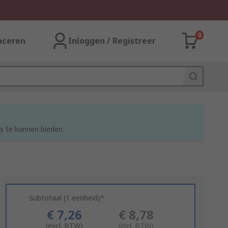
0
aceren
Inloggen / Registreer
s te kunnen bieden.
Subtotaal (1 eenheid)*
€ 7,26
€ 8,78
(excl. BTW)
(incl. BTW)