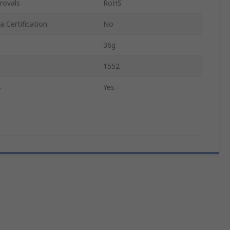
rovals
RoHS
 Certification
No
36g
1552
s
Yes