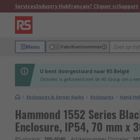
Services
Industry Hub
Français? Cliquer ici
Support
Menu
Fabrikantnummer
U bent doorgestuurd naar RS België
Distrelec is gefuseerd met de RS Group om u een
/
Enclosures & Server Racks
/
Enclosures
/
Hand Hel
Hammond 1552 Series Blac
Enclosure, IP54, 70 mm x 
RS-stocknr.
:
200-6040
Artikelnummer Distrelec
:
30