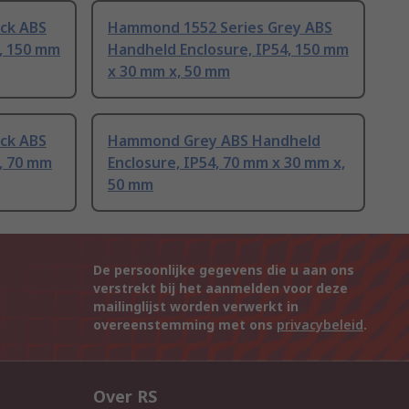
ck ABS
Hammond 1552 Series Grey ABS
, 150 mm
Handheld Enclosure, IP54, 150 mm
x 30 mm x, 50 mm
ck ABS
Hammond Grey ABS Handheld
, 70 mm
Enclosure, IP54, 70 mm x 30 mm x,
50 mm
De persoonlijke gegevens die u aan ons
verstrekt bij het aanmelden voor deze
mailinglijst worden verwerkt in
overeenstemming met ons
privacybeleid
.
Over RS