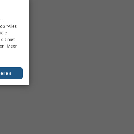
es,
op "Alles
iële
dit niet
ken. Meer
geren