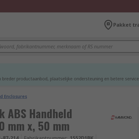
Pakket tr
 breder productaanbod, plaatselijke ondersteuning en betere service
d Enclosures
k ABS Handheld
30 mm x, 50 mm
1-87-214
Fabrikantnummer
:
1552D1BK