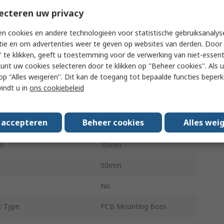
Handheld Enclosure
ecteren uw privacy
ABS
n cookies en andere technologieën voor statistische gebruiksanalys
t
30mm
tie en om advertenties weer te geven op websites van derden. Door 
 te klikken, geeft u toestemming voor de verwerking van niet-essent
ery Compartment
No
kunt uw cookies selecteren door te klikken op "Beheer cookies". Als u 
 u op "Alles weigeren". Dit kan de toegang tot bepaalde functies beper
IP54
vindt u in
ons cookiebeleid
w
No
s accepteren
Beheer cookies
Alles wei
Black
th
70mm
50mm
No
t Type
PCB Mounting Boss