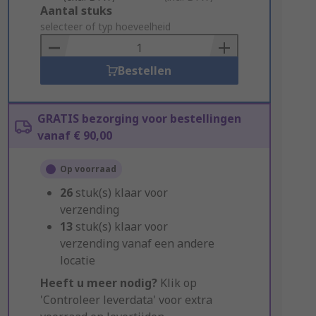
Add
Aantal stuks
to
selecteer of typ hoeveelheid
Basket
Bestellen
GRATIS bezorging voor bestellingen
vanaf € 90,00
Op voorraad
26
stuk(s) klaar voor
verzending
13
stuk(s) klaar voor
verzending vanaf een andere
locatie
Heeft u meer nodig?
Klik op
'Controleer leverdata' voor extra