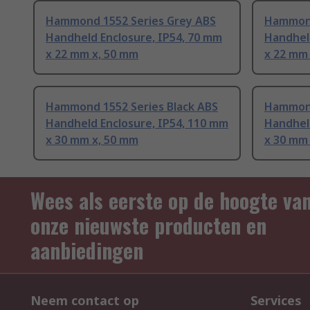
Hammond 1552 Series Grey ABS
Hammond
Handheld Enclosure, IP54, 70 mm
Handheld
x 22 mm x, 50 mm
x 22 mm
Hammond 1552 Series Black ABS
Hammond
Handheld Enclosure, IP54, 110 mm
Handheld
x 30 mm x, 50 mm
x 30 mm
Wees als eerste op de hoogte va
onze nieuwste producten en
aanbiedingen
Neem contact op
Services