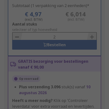
Subtotaal (1 verpakking van 2 eenheden)*
€ 4,97
€ 6,014
(excl. BTW)
(incl. BTW)
Add
Aantal stuks
to
selecteer of typ hoeveelheid
Basket
Bestellen
GRATIS bezorging voor bestellingen
vanaf € 90,00
Op voorraad
Plus verzending
3.096
stuk(s) vanaf
10
augustus 2026
Heeft u meer nodig?
Klik op 'Controleer
leverdata' voor extra voorraad en levertijden.