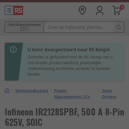
0
Fabrikantnummer
U bent doorgestuurd naar RS België
Distrelec is gefuseerd met de RS Group om u
een breder productaanbod, plaatselijke
ondersteuning en betere services te kunnen
bieden.
/
Semiconductors
/
Power
/
Gate
Management ICs
Drivers
Infineon IR2128SPBF, 500 A 8-Pin
625V, SOIC