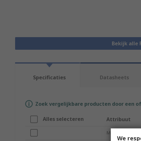
Bekijk alle
Specificaties
Datasheets
Zoek vergelijkbare producten door een o
Alles selecteren
Attribuut
Merk
We resp