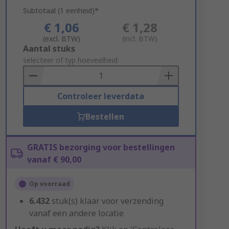
Subtotaal (1 eenheid)*
€ 1,06
€ 1,28
(excl. BTW)
(incl. BTW)
Add
Aantal stuks
to
selecteer of typ hoeveelheid
Basket
Controleer leverdata
Bestellen
GRATIS bezorging voor bestellingen
vanaf € 90,00
Op voorraad
6.432
stuk(s) klaar voor verzending
vanaf een andere locatie