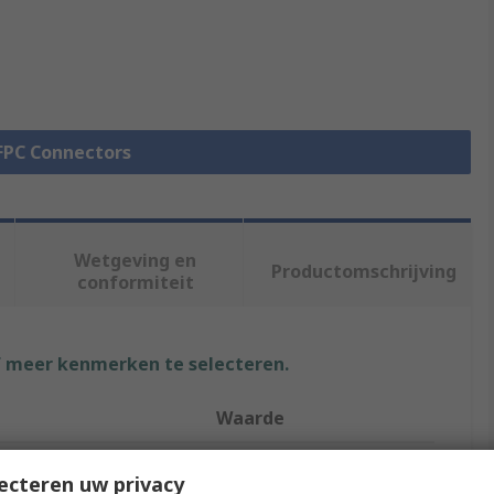
 FPC Connectors
Wetgeving en
Productomschrijving
conformiteit
f meer kenmerken te selecteren.
Waarde
Wurth Elektronik
ecteren uw privacy