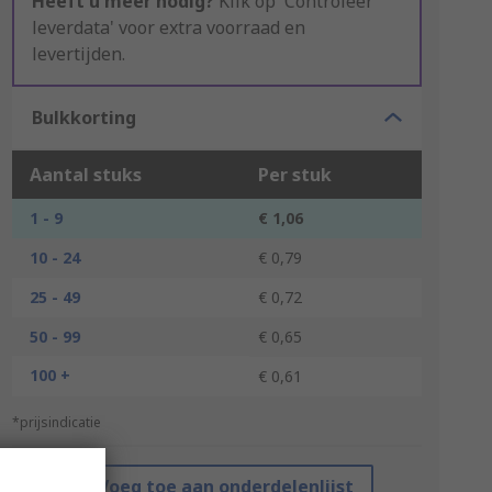
Heeft u meer nodig?
Klik op 'Controleer
leverdata' voor extra voorraad en
levertijden.
Bulkkorting
Aantal stuks
Per stuk
1 - 9
€ 1,06
10 - 24
€ 0,79
25 - 49
€ 0,72
50 - 99
€ 0,65
100 +
€ 0,61
*prijsindicatie
Voeg toe aan onderdelenlijst