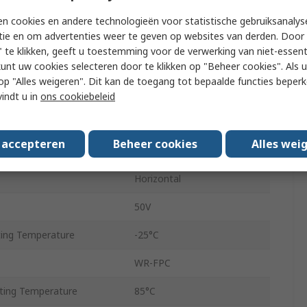
FPC Connector
n cookies en andere technologieën voor statistische gebruiksanalys
tie en om advertenties weer te geven op websites van derden. Door 
acts
2
 te klikken, geeft u toestemming voor de verwerking van niet-essent
kunt uw cookies selecteren door te klikken op "Beheer cookies". Als u 
l
Copper Alloy
 u op "Alles weigeren". Dit kan de toegang tot bepaalde functies beper
500mA
vindt u in
ons cookiebeleid
0.5mm
s accepteren
Beheer cookies
Alles wei
Surface
Horizontal
50V
ing Temperature
-25°C
WR-FPC
ing Temperature
85°C