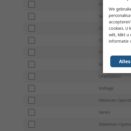
Product Type
We gebruike
personalisa
Number of Cont
accepteren"
cookies. U 
Contact Materia
wilt, klikt
Current
informatie 
Pitch
Alle
Mount Type
Orientation
Voltage
Minimum Operat
Series
Maximum Operat