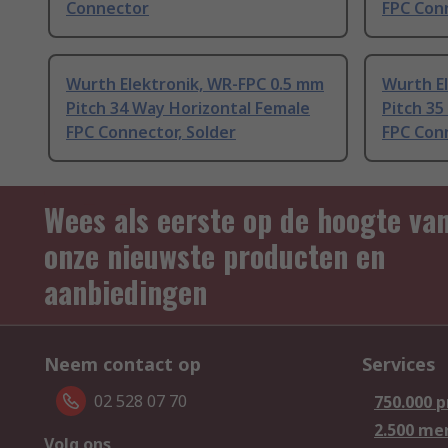
Connector
FPC Conn
Wurth Elektronik, WR-FPC 0.5 mm
Wurth E
Pitch 34 Way Horizontal Female
Pitch 35
FPC Connector, Solder
FPC Conn
Wees als eerste op de hoogte va
onze nieuwste producten en
aanbiedingen
Neem contact op
Services
02 528 07 70
750.000 
2.500 me
Volg ons