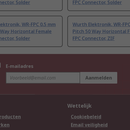
ector, Solder
FPC Connector, Solder
lektronik, WR-FPC 0.5 mm
Wurth Elektronik, WR-FP
 Way Horizontal Female
Pitch 50 Way Horizontal 
ector, Solder
FPC Connector, ZIF
n
E-mailadres
Aanmelden
Wettelijk
producten
Cookiebeleid
rken
Email veiligheid