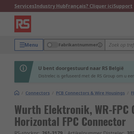
Services
Industry Hub
Français? Cliquer ici
Support
Menu
Fabrikantnummer
U bent doorgestuurd naar RS België
Distrelec is gefuseerd met de RS Group om u een
/
Connectors
/
PCB Connectors & Wire Housings
/
F
Wurth Elektronik, WR-FPC 
Horizontal FPC Connector
RS-stocknr.
:
261-3179
Artikelnummer Distrelec
:
30