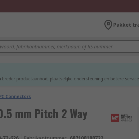
Pakket tr
 breder productaanbod, plaatselijke ondersteuning en betere service
PC Connectors
0.5 mm Pitch 2 Way
3-72-626
Fabrikantnummer
:
687108188722