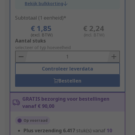
Bekijk bulkkorting
Subtotaal (1 eenheid)*
€ 1,85
€ 2,24
(excl. BTW)
(incl. BTW)
Add
Aantal stuks
to
selecteer of typ hoeveelheid
Basket
Controleer leverdata
Bestellen
GRATIS bezorging voor bestellingen
vanaf € 90,00
Op voorraad
Plus verzending
6.417
stuk(s) vanaf
10