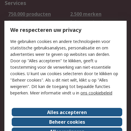
Services
750.000 producten
2.500 merken
Bestellen
Inkoopoplossingen
We respecteren uw privacy
Retouren
Technisch advies
Track & Trace
We gebruiken cookies en andere technologieën voor
statistische gebruiksanalyses, personalisatie en om
Wettelijk
advertenties weer te geven op websites van derden.
Door op "Alles accepteren" te klikken, geeft u
Cookiebeleid
Email veiligheid
toestemming voor de verwerking van niet-essentiële
Privacybeleid -
Websitevoorwaarden
cookies. U kunt uw cookies selecteren door te klikken op
Bijgewerkt
"Beheer cookies". Als u dit niet wilt, klikt u op "Alles
weigeren". Dit kan de toegang tot bepaalde functies
Algemene
beperken. Meer informatie vindt u in
ons cookiebeleid
verkoopvoorwaarden
Over RS
Alles accepteren
RS Group
Over ons
Beheer cookies
RS wereldwijd
Werken bij RS