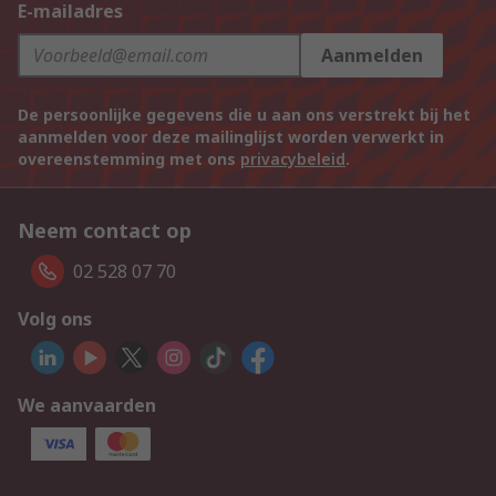
E-mailadres
Aanmelden
De persoonlijke gegevens die u aan ons verstrekt bij het
aanmelden voor deze mailinglijst worden verwerkt in
overeenstemming met ons
privacybeleid
.
Neem contact op
02 528 07 70
Volg ons
We aanvaarden