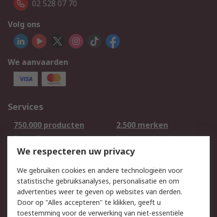
02 528 07 70
Volg ons
We aanvaarden
Services
750.000 producten
2.500 merken
Bestellen
Inkoopoplossingen
We respecteren uw privacy
Retouren
Technisch advies
Track & Trace
We gebruiken cookies en andere technologieën voor
statistische gebruiksanalyses, personalisatie en om
Wettelijk
advertenties weer te geven op websites van derden.
Door op "Alles accepteren" te klikken, geeft u
Cookiebeleid
Email veiligheid
toestemming voor de verwerking van niet-essentiële