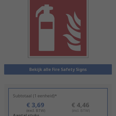
Bekijk alle Fire Safety Signs
Subtotaal (1 eenheid)*
€ 3,69
€ 4,46
(excl. BTW)
(incl. BTW)
Add
Aantal stuks