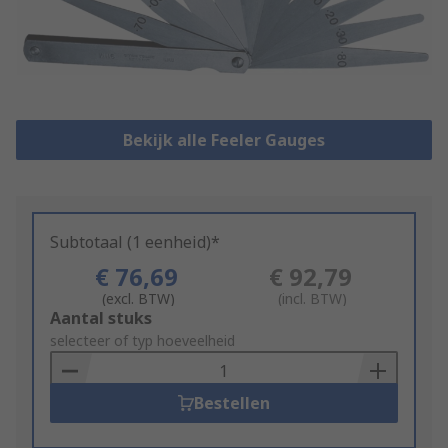
Bekijk alle Feeler Gauges
Subtotaal (1 eenheid)*
€ 76,69
€ 92,79
(excl. BTW)
(incl. BTW)
Add
Aantal stuks
to
selecteer of typ hoeveelheid
Basket
Bestellen