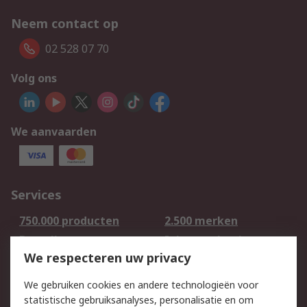
Neem contact op
02 528 07 70
Volg ons
We aanvaarden
Services
750.000 producten
2.500 merken
Bestellen
Inkoopoplossingen
We respecteren uw privacy
Retouren
Technisch advies
Track & Trace
We gebruiken cookies en andere technologieën voor
statistische gebruiksanalyses, personalisatie en om