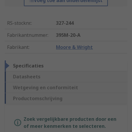
Voeg toe aan onderdelenlijst
RS-stocknr.
:
327-244
Fabrikantnummer
:
395M-20-A
Fabrikant
:
Moore & Wright
Specificaties
Datasheets
Wetgeving en conformiteit
Productomschrijving
Zoek vergelijkbare producten door een
of meer kenmerken te selecteren.