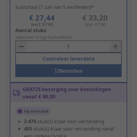
Subtotaal (1 zak van 5 eenheden)*
€ 27,44
€ 33,20
(excl. BTW)
(incl. BTW)
Add
Aantal stuks
to
selecteer of typ hoeveelheid
Basket
Controleer leverdata
Bestellen
GRATIS bezorging voor bestellingen
vanaf € 90,00
Op voorraad
3.470
stuk(s) klaar voor verzending
455
stuk(s) klaar voor verzending vanaf
een andere locatie