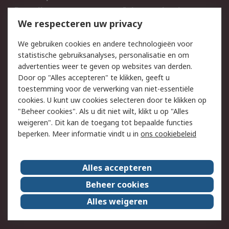
Bestellen
Inkoopoplossingen
We respecteren uw privacy
Retouren
Technisch advies
Track & Trace
We gebruiken cookies en andere technologieën voor
statistische gebruiksanalyses, personalisatie en om
Wettelijk
advertenties weer te geven op websites van derden.
Door op "Alles accepteren" te klikken, geeft u
Cookiebeleid
Email veiligheid
toestemming voor de verwerking van niet-essentiële
Privacybeleid -
Websitevoorwaarden
cookies. U kunt uw cookies selecteren door te klikken op
Bijgewerkt
"Beheer cookies". Als u dit niet wilt, klikt u op "Alles
weigeren". Dit kan de toegang tot bepaalde functies
Algemene
beperken. Meer informatie vindt u in
ons cookiebeleid
verkoopvoorwaarden
Over RS
Alles accepteren
RS Group
Over ons
Beheer cookies
RS wereldwijd
Werken bij RS
Alles weigeren
ESG