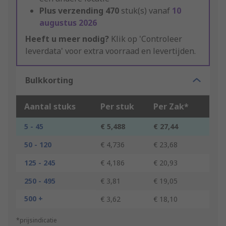
Plus verzending
470
stuk(s) vanaf
10
augustus 2026
Heeft u meer nodig?
Klik op 'Controleer
leverdata' voor extra voorraad en levertijden.
Bulkkorting
Aantal stuks
Per stuk
Per Zak*
5 - 45
€ 5,488
€ 27,44
50 - 120
€ 4,736
€ 23,68
125 - 245
€ 4,186
€ 20,93
250 - 495
€ 3,81
€ 19,05
500 +
€ 3,62
€ 18,10
*prijsindicatie