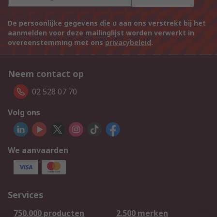
De persoonlijke gegevens die u aan ons verstrekt bij het
aanmelden voor deze mailinglijst worden verwerkt in
overeenstemming met ons
privacybeleid
.
Neem contact op
02 528 07 70
Volg ons
We aanvaarden
Services
750.000 producten
2.500 merken