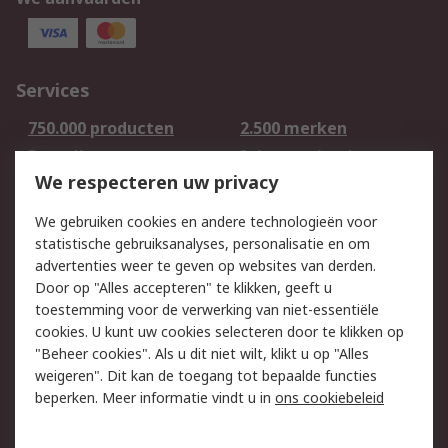
Services
750.000 producten
2.500 merken
Bestellen
Inkoopoplossingen
We respecteren uw privacy
Retouren
Technisch advies
Track & Trace
We gebruiken cookies en andere technologieën voor
statistische gebruiksanalyses, personalisatie en om
Wettelijk
advertenties weer te geven op websites van derden.
Door op "Alles accepteren" te klikken, geeft u
Cookiebeleid
Email veiligheid
toestemming voor de verwerking van niet-essentiële
Privacybeleid -
Websitevoorwaarden
cookies. U kunt uw cookies selecteren door te klikken op
Bijgewerkt
"Beheer cookies". Als u dit niet wilt, klikt u op "Alles
weigeren". Dit kan de toegang tot bepaalde functies
Algemene
beperken. Meer informatie vindt u in
ons cookiebeleid
verkoopvoorwaarden