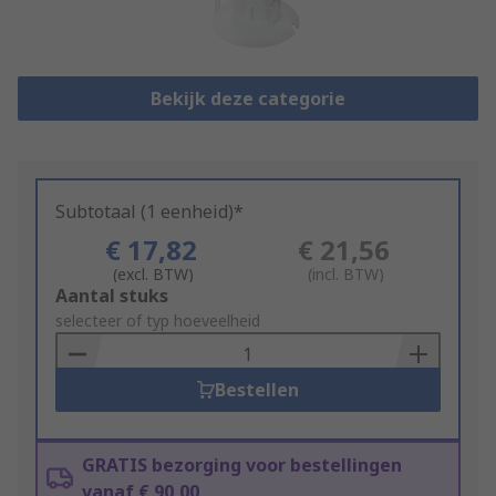
Bekijk deze categorie
Subtotaal (1 eenheid)*
€ 17,82
€ 21,56
(excl. BTW)
(incl. BTW)
Add
Aantal stuks
to
selecteer of typ hoeveelheid
Basket
Bestellen
GRATIS bezorging voor bestellingen
vanaf € 90,00