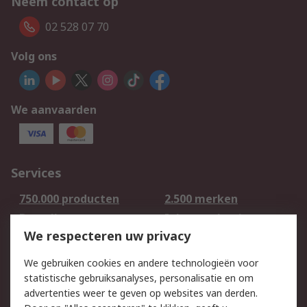
Neem contact op
02 528 07 70
Volg ons
We aanvaarden
Services
750.000 producten
2.500 merken
Bestellen
Inkoopoplossingen
We respecteren uw privacy
Retouren
Technisch advies
Track & Trace
We gebruiken cookies en andere technologieën voor
statistische gebruiksanalyses, personalisatie en om
Wettelijk
advertenties weer te geven op websites van derden.