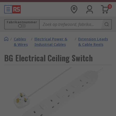
0
Fabrikantnummer
/
Cables
/
Electrical Power &
/
Extension Leads
& Wires
Industrial Cables
& Cable Reels
BG Electrical Ceiling Switch