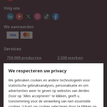
Volg ons
We aanvaarden
Services
750.000 producten
2.500 merken
Bestellen
Inkoopoplossingen
We respecteren uw privacy
Retouren
Technisch advies
Track & Trace
We gebruiken cookies en andere technologieën voor
statistische gebruiksanalyses, personalisatie en om
Wettelijk
advertenties weer te geven op websites van derden.
Door op "Alles accepteren" te klikken, geeft u
Cookiebeleid
Email veiligheid
toestemming voor de verwerking van niet-essentiële
Privacybeleid -
Websitevoorwaarden
cookies. U kunt uw cookies selecteren door te klikken op