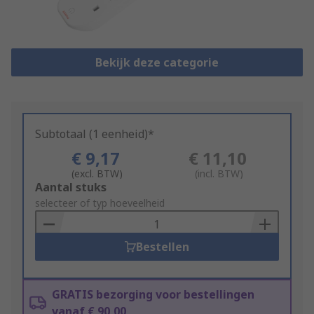
Bekijk deze categorie
Subtotaal (1 eenheid)*
€ 9,17
€ 11,10
(excl. BTW)
(incl. BTW)
Add
Aantal stuks
to
selecteer of typ hoeveelheid
Basket
Bestellen
GRATIS bezorging voor bestellingen
vanaf € 90,00