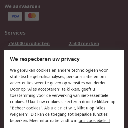
We aanvaarden
Services
750.000 producten
2.500 merken
Bestellen
Inkoopoplossingen
We respecteren uw privacy
Retouren
Technisch advies
Track & Trace
We gebruiken cookies en andere technologieën voor
statistische gebruiksanalyses, personalisatie en om
Wettelijk
advertenties weer te geven op websites van derden.
Door op "Alles accepteren" te klikken, geeft u
Cookiebeleid
Email veiligheid
toestemming voor de verwerking van niet-essentiële
Privacybeleid -
Websitevoorwaarden
cookies. U kunt uw cookies selecteren door te klikken op
Bijgewerkt
"Beheer cookies". Als u dit niet wilt, klikt u op "Alles
weigeren". Dit kan de toegang tot bepaalde functies
Algemene
beperken. Meer informatie vindt u in
ons cookiebeleid
verkoopvoorwaarden