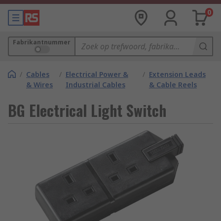
0
Fabrikantnummer
/
Cables
/
Electrical Power &
/
Extension Leads
& Wires
Industrial Cables
& Cable Reels
BG Electrical Light Switch