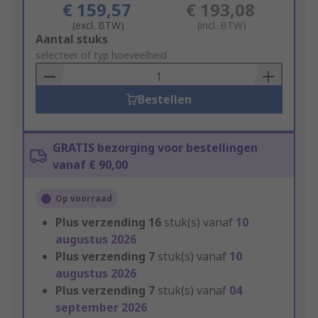
€ 159,57
€ 193,08
(excl. BTW)
(incl. BTW)
Add
Aantal stuks
to
selecteer of typ hoeveelheid
Basket
Bestellen
GRATIS bezorging voor bestellingen
vanaf € 90,00
Op voorraad
Plus verzending
16
stuk(s) vanaf
10
augustus 2026
Plus verzending
7
stuk(s) vanaf
10
augustus 2026
Plus verzending
7
stuk(s) vanaf
04
september 2026