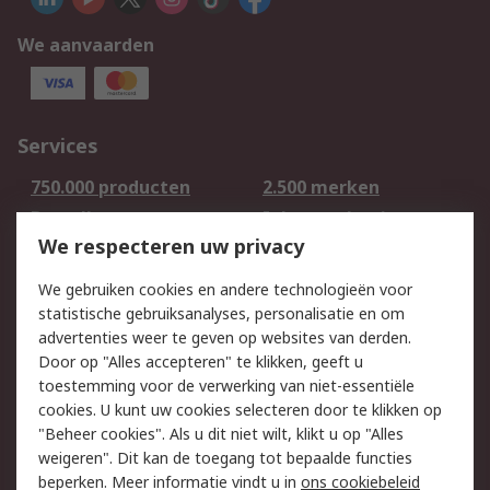
We aanvaarden
Services
750.000 producten
2.500 merken
Bestellen
Inkoopoplossingen
We respecteren uw privacy
Retouren
Technisch advies
Track & Trace
We gebruiken cookies en andere technologieën voor
statistische gebruiksanalyses, personalisatie en om
Wettelijk
advertenties weer te geven op websites van derden.
Door op "Alles accepteren" te klikken, geeft u
Cookiebeleid
Email veiligheid
toestemming voor de verwerking van niet-essentiële
Privacybeleid -
Websitevoorwaarden
cookies. U kunt uw cookies selecteren door te klikken op
Bijgewerkt
"Beheer cookies". Als u dit niet wilt, klikt u op "Alles
weigeren". Dit kan de toegang tot bepaalde functies
Algemene
beperken. Meer informatie vindt u in
ons cookiebeleid
verkoopvoorwaarden