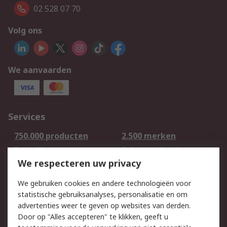
02 528 07 70
Volg ons
We aanvaarden
Services
750.000 producten
2.500 merken
Bestellen
Inkoopoplossingen
We respecteren uw privacy
Retouren
Technisch advies
Track & Trace
We gebruiken cookies en andere technologieën voor
statistische gebruiksanalyses, personalisatie en om
Wettelijk
advertenties weer te geven op websites van derden.
Door op "Alles accepteren" te klikken, geeft u
Cookiebeleid
Email veiligheid