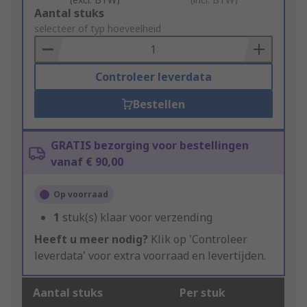
Add
Aantal stuks
to
selecteer of typ hoeveelheid
Basket
Controleer leverdata
Bestellen
GRATIS bezorging voor bestellingen
vanaf € 90,00
Op voorraad
1
stuk(s) klaar voor verzending
Heeft u meer nodig?
Klik op 'Controleer
leverdata' voor extra voorraad en levertijden.
Aantal stuks
Per stuk