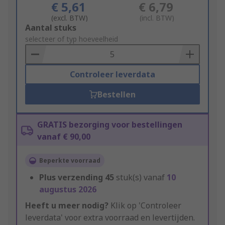
€ 5,61
€ 6,79
(excl. BTW)
(incl. BTW)
Add
Aantal stuks
to
selecteer of typ hoeveelheid
Basket
Controleer leverdata
Bestellen
GRATIS bezorging voor bestellingen
vanaf € 90,00
Beperkte voorraad
Plus verzending
45
stuk(s) vanaf
10
augustus 2026
Heeft u meer nodig?
Klik op 'Controleer
leverdata' voor extra voorraad en levertijden.