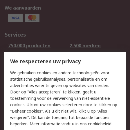
We aanvaarden
Services
750.000 producten
2.500 merken
Bestellen
Inkoopoplossingen
We respecteren uw privacy
Retouren
Technisch advies
Track & Trace
We gebruiken cookies en andere technologieën voor
statistische gebruiksanalyses, personalisatie en om
Wettelijk
advertenties weer te geven op websites van derden.
Door op "Alles accepteren" te klikken, geeft u
Cookiebeleid
Email veiligheid
toestemming voor de verwerking van niet-essentiële
Privacybeleid -
Websitevoorwaarden
cookies. U kunt uw cookies selecteren door te klikken op
Bijgewerkt
"Beheer cookies". Als u dit niet wilt, klikt u op "Alles
weigeren". Dit kan de toegang tot bepaalde functies
Algemene
beperken. Meer informatie vindt u in
ons cookiebeleid
verkoopvoorwaarden