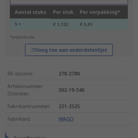
Aantal stuks
Per stuk
Per verpakking*
5 +
€ 1,122
€ 5,61
*prijsindicatie
Voeg toe aan onderdelenlijst
RS-stocknr.
:
278-2780
Artikelnummer
302-19-546
Distrelec
:
Fabrikantnummer
:
221-2525
Fabrikant
:
WAGO