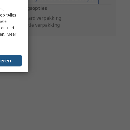
Verpakkingsopties
es,
op "Alles
Standaard verpakking
iële
Productie verpakking
dit niet
ken. Meer
geren