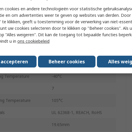
ltage
4.5V
n cookies en andere technologieën voor statistische gebruiksanalys
tie en om advertenties weer te geven op websites van derden. Door 
oltage
5.5V
 te klikken, geeft u toestemming voor de verwerking van niet-essent
Current
200mA
kunt uw cookies selecteren door te klikken op "Beheer cookies". Als u 
 u op "Alles weigeren". Dit kan de toegang tot bepaalde functies beper
Current
200mA
vindt u in
ons cookiebeleid
Through Hole
s accepteren
Beheer cookies
Alles wei
SIP-7
ng Temperature
-40°C
7
ng Temperature
105°C
als
UL 62368-1, REACH, RoHS
19.65mm