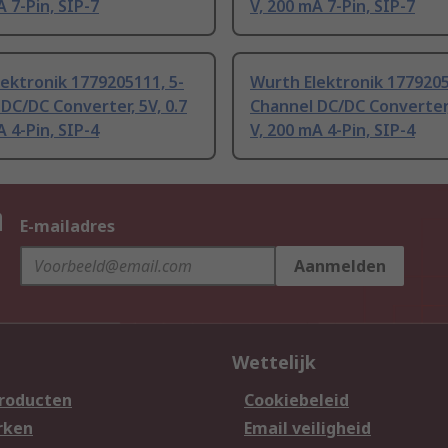
A 7-Pin, SIP-7
V, 200 mA 7-Pin, SIP-7
ektronik 1779205111, 5-
Wurth Elektronik 1779205
DC/DC Converter, 5V, 0.7
Channel DC/DC Converter, 
A 4-Pin, SIP-4
V, 200 mA 4-Pin, SIP-4
n
E-mailadres
Aanmelden
Wettelijk
producten
Cookiebeleid
rken
Email veiligheid