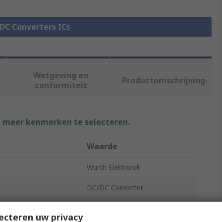
-DC Converters ICs
Wetgeving en
Productomschrijving
conformiteit
f meer kenmerken te selecteren.
Waarde
Wurth Elektronik
DC/DC Converter
Voltage
5V
ecteren uw privacy