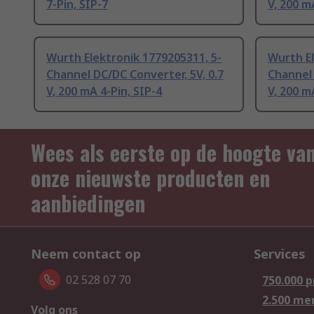
7-Pin, SIP-7
V, 200 m
Wurth Elektronik 1779205311, 5-
Wurth El
Channel DC/DC Converter, 5V, 0.7
Channel 
V, 200 mA 4-Pin, SIP-4
V, 200 m
Wees als eerste op de hoogte va
onze nieuwste producten en
aanbiedingen
Neem contact op
Services
02 528 07 70
750.000 
2.500 me
Volg ons