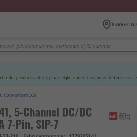
Pakket tr
 breder productaanbod, plaatselijke ondersteuning en betere service
C Converters ICs
41, 5-Channel DC/DC
A 7-Pin, SIP-7
4-33-216
Fabrikantnummer
:
1779205141