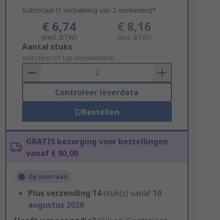
Subtotaal (1 verpakking van 2 eenheden)*
€ 6,74
€ 8,16
(excl. BTW)
(incl. BTW)
Add
Aantal stuks
to
selecteer of typ hoeveelheid
Basket
Controleer leverdata
Bestellen
GRATIS bezorging voor bestellingen
vanaf € 90,00
Op voorraad
Plus verzending
14
stuk(s) vanaf
10
augustus 2026