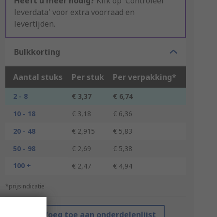
Heeft u meer nodig?
Klik op 'Controleer
leverdata' voor extra voorraad en
levertijden.
Bulkkorting
Aantal stuks
Per stuk
Per verpakking*
2 - 8
€ 3,37
€ 6,74
10 - 18
€ 3,18
€ 6,36
20 - 48
€ 2,915
€ 5,83
50 - 98
€ 2,69
€ 5,38
100 +
€ 2,47
€ 4,94
*prijsindicatie
Voeg toe aan onderdelenlijst