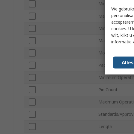
Minimum Input Vo
We gebruike
personalisa
Maximum Input V
accepteren"
Minimum Output 
cookies. U 
wilt, klikt
Maximum Output 
informatie 
Mount Type
Alle
Package Type
Minimum Operati
Pin Count
Maximum Operati
Standards/Approv
Length