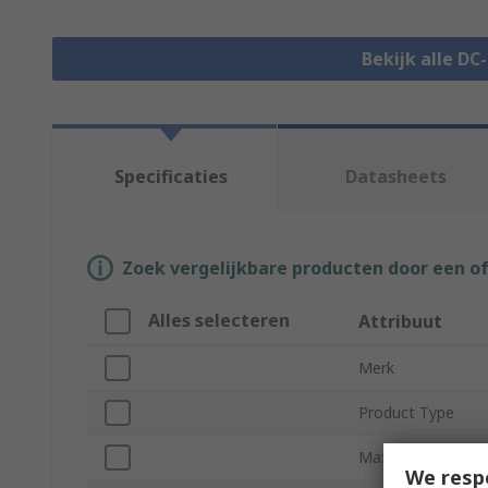
Bekijk alle DC
Specificaties
Datasheets
Zoek vergelijkbare producten door een o
Alles selecteren
Attribuut
Merk
Product Type
Maximum Output 
We resp