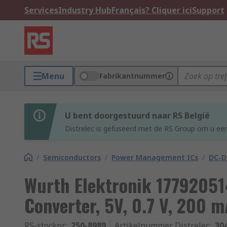
Services
Industry Hub
Français? Cliquer ici
Support
Menu
Fabrikantnummer
U bent doorgestuurd naar RS België
Distrelec is gefuseerd met de RS Group om u een
/
Semiconductors
/
Power Management ICs
/
DC-D
Wurth Elektronik 17792051
Converter, 5V, 0.7 V, 200 m
RS-stocknr.
:
250-8989
Artikelnummer Distrelec
:
30