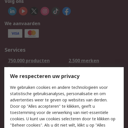
Volg ons
We aanvaarden
Services
750.000 producten
2.500 merken
Bestellen
Inkoopoplossingen
We respecteren uw privacy
Retouren
Technisch advies
Track & Trace
We gebruiken cookies en andere technologieën voor
statistische gebruiksanalyses, personalisatie en om
Wettelijk
advertenties weer te geven op websites van derden.
Door op "Alles accepteren" te klikken, geeft u
Cookiebeleid
Email veiligheid
toestemming voor de verwerking van niet-essentiële
Privacybeleid -
Websitevoorwaarden
cookies. U kunt uw cookies selecteren door te klikken op
Bijgewerkt
"Beheer cookies". Als u dit niet wilt, klikt u op "Alles