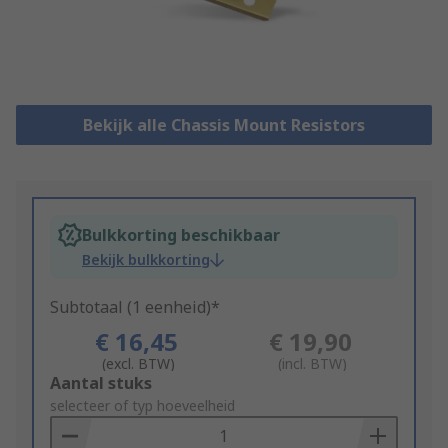
Bekijk alle Chassis Mount Resistors
Bulkkorting beschikbaar
Bekijk bulkkorting
Subtotaal (1 eenheid)*
€ 16,45
€ 19,90
(excl. BTW)
(incl. BTW)
Add
Aantal stuks
to
selecteer of typ hoeveelheid
Basket