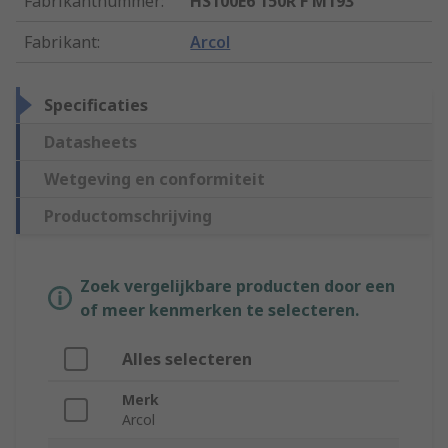
Fabrikantnummer
:
HS100E6 150R F M193
Fabrikant
:
Arcol
Specificaties
Datasheets
Wetgeving en conformiteit
Productomschrijving
Zoek vergelijkbare producten door een
of meer kenmerken te selecteren.
Alles selecteren
Merk
Arcol