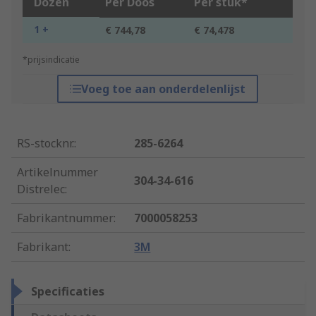
Dozen
Per Doos
Per stuk*
1 +
€ 744,78
€ 74,478
*prijsindicatie
Voeg toe aan onderdelenlijst
RS-stocknr.
:
285-6264
Artikelnummer
304-34-616
Distrelec
:
Fabrikantnummer
:
7000058253
Fabrikant
:
3M
Specificaties