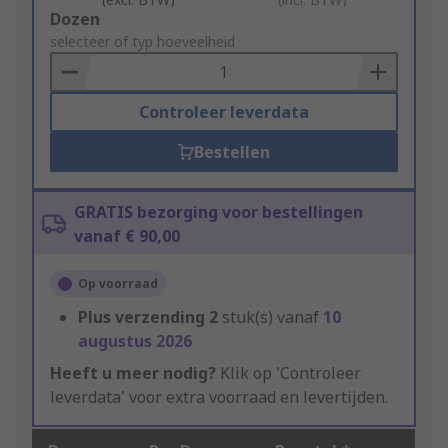
Add
Dozen
to
selecteer of typ hoeveelheid
Basket
Controleer leverdata
Bestellen
GRATIS bezorging voor bestellingen
vanaf € 90,00
Op voorraad
Plus verzending
2
stuk(s) vanaf
10
augustus 2026
Heeft u meer nodig?
Klik op 'Controleer
leverdata' voor extra voorraad en levertijden.