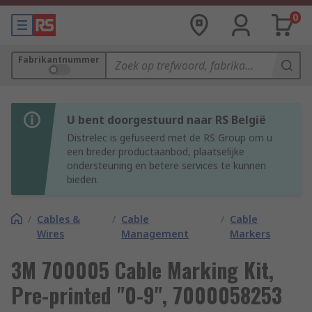
0
Fabrikantnummer
U bent doorgestuurd naar RS België
Distrelec is gefuseerd met de RS Group om u
een breder productaanbod, plaatselijke
ondersteuning en betere services te kunnen
bieden.
/
Cables &
/
Cable
/
Cable
Wires
Management
Markers
3M 700005 Cable Marking Kit,
Pre-printed "0-9", 7000058253