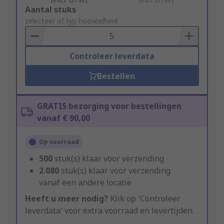
Add
Aantal stuks
to
selecteer of typ hoeveelheid
Basket
Controleer leverdata
Bestellen
GRATIS bezorging voor bestellingen
vanaf € 90,00
Op voorraad
500
stuk(s) klaar voor verzending
2.080
stuk(s) klaar voor verzending
vanaf een andere locatie
Heeft u meer nodig?
Klik op 'Controleer
leverdata' voor extra voorraad en levertijden.