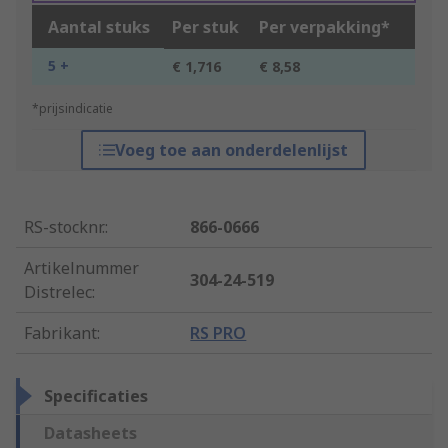
Aantal stuks
Per stuk
Per verpakking*
5 +
€ 1,716
€ 8,58
*prijsindicatie
Voeg toe aan onderdelenlijst
RS-stocknr.
:
866-0666
Artikelnummer
304-24-519
Distrelec
:
Fabrikant
:
RS PRO
Specificaties
Datasheets