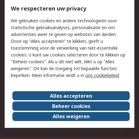
Bestellen
Inkoopoplossingen
We respecteren uw privacy
Retouren
Technisch advies
Track & Trace
We gebruiken cookies en andere technologieën voor
statistische gebruiksanalyses, personalisatie en om
Wettelijk
advertenties weer te geven op websites van derden.
Door op "Alles accepteren" te klikken, geeft u
Cookiebeleid
Email veiligheid
toestemming voor de verwerking van niet-essentiële
Privacybeleid -
Websitevoorwaarden
cookies. U kunt uw cookies selecteren door te klikken op
Bijgewerkt
"Beheer cookies". Als u dit niet wilt, klikt u op "Alles
weigeren". Dit kan de toegang tot bepaalde functies
Algemene
beperken. Meer informatie vindt u in
ons cookiebeleid
verkoopvoorwaarden
Over RS
Alles accepteren
RS Group
Over ons
Beheer cookies
RS wereldwijd
Werken bij RS
Alles weigeren
ESG