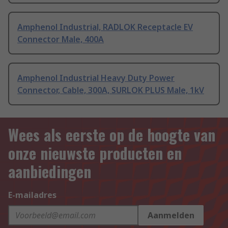
Amphenol Industrial, RADLOK Receptacle EV
Connector Male, 400A
Amphenol Industrial Heavy Duty Power
Connector, Cable, 300A, SURLOK PLUS Male, 1kV
Wees als eerste op de hoogte van
onze nieuwste producten en
aanbiedingen
E-mailadres
Aanmelden