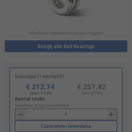
Afbeelding representeert productcategorie
Bekijk alle Ball Bearings
Subtotaal (1 eenheid)*
€ 212,74
€ 257,42
(excl. BTW)
(incl. BTW)
Add
Aantal stuks
to
selecteer of typ hoeveelheid
Basket
Controleer leverdata