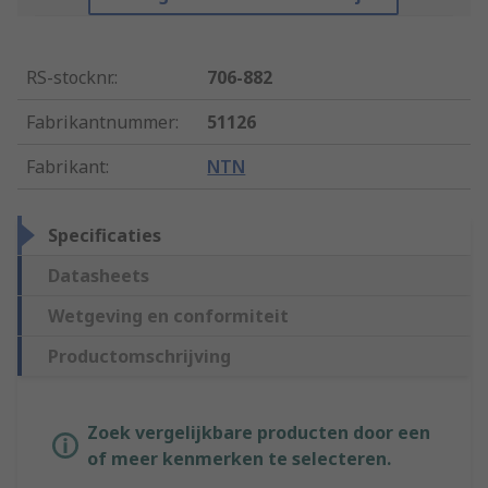
RS-stocknr.
:
706-882
Fabrikantnummer
:
51126
Fabrikant
:
NTN
Specificaties
Datasheets
Wetgeving en conformiteit
Productomschrijving
Zoek vergelijkbare producten door een
of meer kenmerken te selecteren.