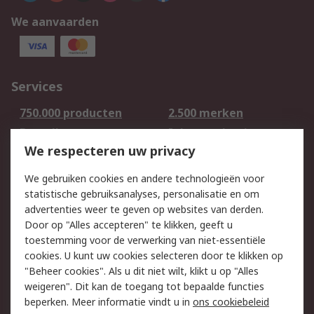
We aanvaarden
Services
750.000 producten
2.500 merken
Bestellen
Inkoopoplossingen
We respecteren uw privacy
Retouren
Technisch advies
Track & Trace
We gebruiken cookies en andere technologieën voor
statistische gebruiksanalyses, personalisatie en om
Wettelijk
advertenties weer te geven op websites van derden.
Door op "Alles accepteren" te klikken, geeft u
Cookiebeleid
Email veiligheid
toestemming voor de verwerking van niet-essentiële
Privacybeleid -
Websitevoorwaarden
cookies. U kunt uw cookies selecteren door te klikken op
Bijgewerkt
"Beheer cookies". Als u dit niet wilt, klikt u op "Alles
weigeren". Dit kan de toegang tot bepaalde functies
Algemene
beperken. Meer informatie vindt u in
ons cookiebeleid
verkoopvoorwaarden