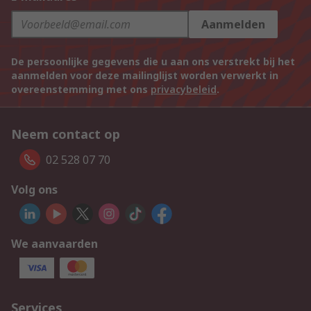
Aanmelden
De persoonlijke gegevens die u aan ons verstrekt bij het
aanmelden voor deze mailinglijst worden verwerkt in
overeenstemming met ons
privacybeleid
.
Neem contact op
02 528 07 70
Volg ons
We aanvaarden
Services