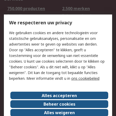
750.000 producten
2.500 merken
Bestellen
Inkoopoplossingen
We respecteren uw privacy
Retouren
Technisch advies
Track & Trace
We gebruiken cookies en andere technologieën voor
statistische gebruiksanalyses, personalisatie en om
Wettelijk
advertenties weer te geven op websites van derden.
Door op "Alles accepteren" te klikken, geeft u
Cookiebeleid
Email veiligheid
toestemming voor de verwerking van niet-essentiële
Privacybeleid -
Websitevoorwaarden
cookies. U kunt uw cookies selecteren door te klikken op
Bijgewerkt
"Beheer cookies". Als u dit niet wilt, klikt u op "Alles
weigeren". Dit kan de toegang tot bepaalde functies
Algemene
beperken. Meer informatie vindt u in
ons cookiebeleid
verkoopvoorwaarden
Over RS
Alles accepteren
RS Group
Over ons
Beheer cookies
RS wereldwijd
Werken bij RS
Alles weigeren