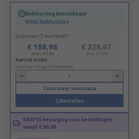
Bulkkorting beschikbaar
Bekijk bulkkorting
Subtotaal (1 eenheid)*
€ 188,98
€ 228,67
(excl. BTW)
(incl. BTW)
Add
Aantal stuks
to
selecteer of typ hoeveelheid
Basket
Controleer leverdata
Bestellen
GRATIS bezorging voor bestellingen
vanaf € 90,00