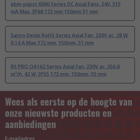
ebm-papst 6000 Series DC Axial Fans, 24V, 315
mA Max, IP68 172 mm 150mm 51 mm
Sanyo Denki RoHS Series Axial Fan, 230V ac, 28 W,
0.14 A Max 172 mm, 150mm, 51 mm
RS PRO OA162 Series Axial Fan, 230V ac, 356.8
m³/h, 42 W, IP55 172 mm, 150mm, 55 mm
Wees als eerste op de hoogte van
onze nieuwste producten en
aanbiedingen
E-mailadres