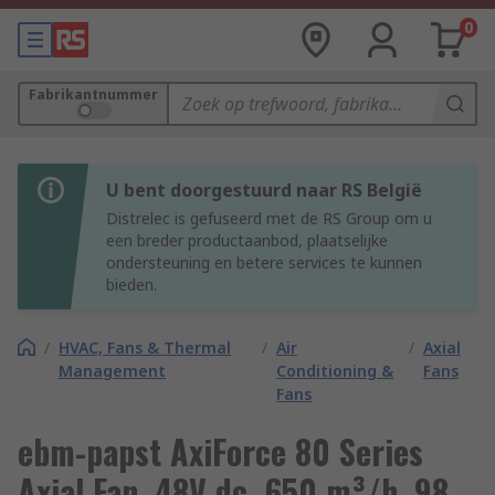
0
Fabrikantnummer
U bent doorgestuurd naar RS België
Distrelec is gefuseerd met de RS Group om u
een breder productaanbod, plaatselijke
ondersteuning en betere services te kunnen
bieden.
/
HVAC, Fans & Thermal
/
Air
/
Axial
Management
Conditioning &
Fans
Fans
ebm-papst AxiForce 80 Series
Axial Fan, 48V dc, 650 m³/h, 98