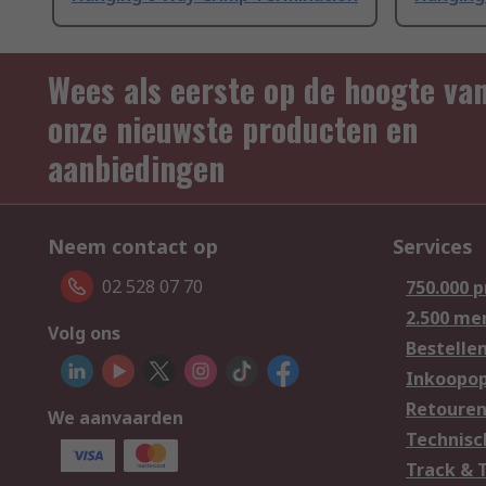
Wees als eerste op de hoogte va
onze nieuwste producten en
aanbiedingen
Neem contact op
Services
02 528 07 70
750.000 
2.500 me
Volg ons
Bestelle
Inkoopop
Retoure
We aanvaarden
Technisc
Track & 