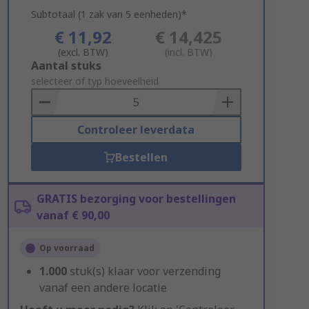
Subtotaal (1 zak van 5 eenheden)*
€ 11,92
€ 14,425
(excl. BTW)
(incl. BTW)
Add
Aantal stuks
to
selecteer of typ hoeveelheid
Basket
Controleer leverdata
Bestellen
GRATIS bezorging voor bestellingen
vanaf € 90,00
Op voorraad
1.000
stuk(s) klaar voor verzending
vanaf een andere locatie