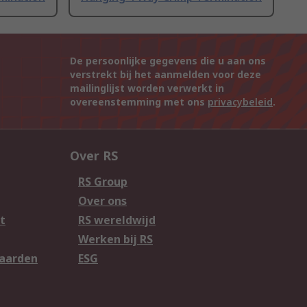
De persoonlijke gegevens die u aan ons
verstrekt bij het aanmelden voor deze
mailinglijst worden verwerkt in
overeenstemming met ons
privacybeleid
.
Over RS
RS Group
Over ons
t
RS wereldwijd
Werken bij RS
aarden
ESG