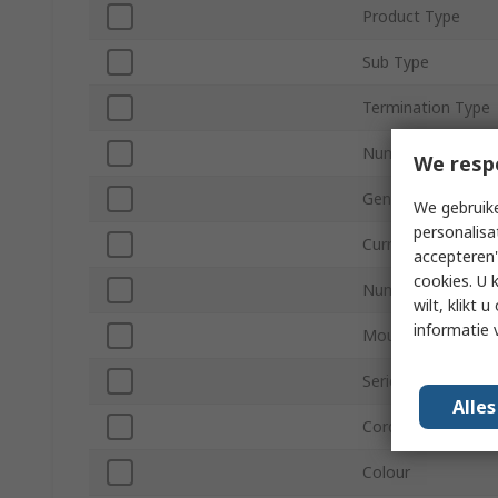
Product Type
Sub Type
Termination Type
Number of Contac
We resp
Gender
We gebruike
personalisa
Current
accepteren"
cookies. U 
Number of Rows
wilt, klikt
informatie 
Mount Type
Series
Alle
Cord Included
Colour