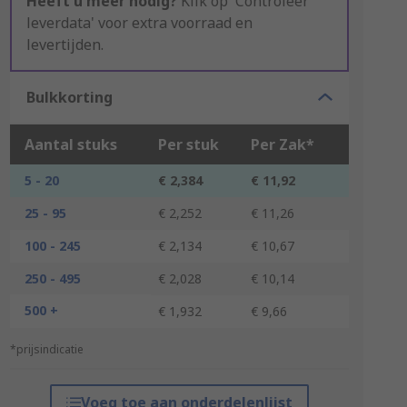
Heeft u meer nodig?
Klik op 'Controleer
leverdata' voor extra voorraad en
levertijden.
Bulkkorting
Aantal stuks
Per stuk
Per Zak*
5 - 20
€ 2,384
€ 11,92
25 - 95
€ 2,252
€ 11,26
100 - 245
€ 2,134
€ 10,67
250 - 495
€ 2,028
€ 10,14
500 +
€ 1,932
€ 9,66
*prijsindicatie
Voeg toe aan onderdelenlijst