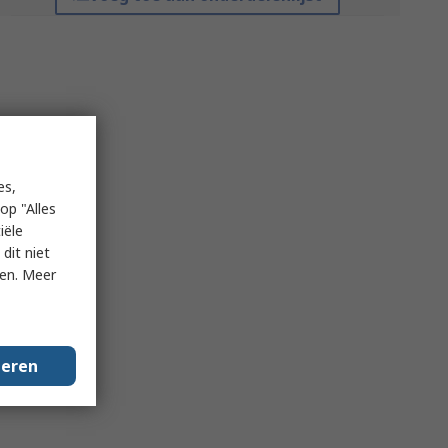
es,
op "Alles
iële
dit niet
ken. Meer
geren