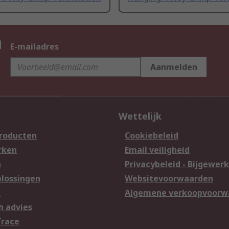
n
E-mailadres
Aanmelden
Wettelijk
producten
Cookiebeleid
rken
Email veiligheid
n
Privacybeleid - Bijgewerk
lossingen
Websitevoorwaarden
n
Algemene verkoopvoorw
h advies
Trace