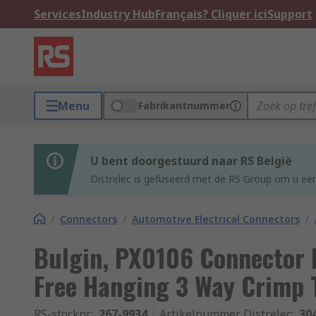
Services
Industry Hub
Français? Cliquer ici
Support
Menu
Fabrikantnummer
U bent doorgestuurd naar RS België
Distrelec is gefuseerd met de RS Group om u een
/
Connectors
/
Automotive Electrical Connectors
/
Bulgin, PX0106 Connector 
Free Hanging 3 Way Crimp 
RS-stocknr.
:
267-9934
Artikelnummer Distrelec
:
30