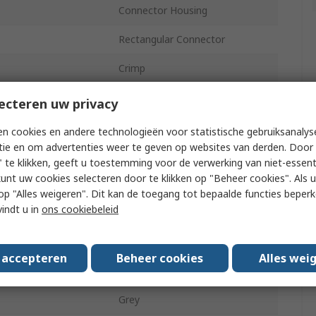
Connector Housing
Rectangular Connector
Crimp
ts
3
ecteren uw privacy
Female
n cookies en andere technologieën voor statistische gebruiksanalys
tie en om advertenties weer te geven op websites van derden. Door 
13A
 te klikken, geeft u toestemming voor de verwerking van niet-essent
kunt uw cookies selecteren door te klikken op "Beheer cookies". Als u 
2
 u op "Alles weigeren". Dit kan de toegang tot bepaalde functies beper
vindt u in
ons cookiebeleid
Free Hanging
PX0106
s accepteren
Beheer cookies
Alles wei
No
Grey