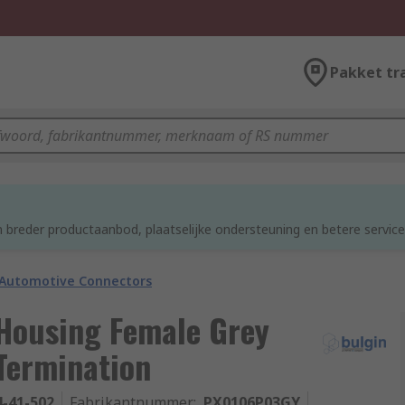
Pakket tr
 breder productaanbod, plaatselijke ondersteuning en betere service
Automotive Connectors
Housing Female Grey
Termination
4-41-502
Fabrikantnummer
:
PX0106P03GY