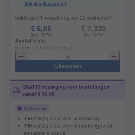
Bekijk bulkkorting
Subtotaal (1 verpakking van 25 eenheden)*
€ 6,05
€ 7,325
(excl. BTW)
(incl. BTW)
Add
Aantal stuks
to
selecteer of typ hoeveelheid
Basket
Bestellen
GRATIS bezorging voor bestellingen
vanaf € 90,00
Op voorraad
750
stuk(s) klaar voor verzending
700
stuk(s) klaar voor verzending vanaf
een andere locatie