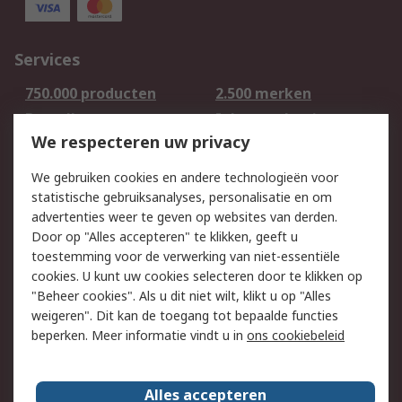
Services
750.000 producten
2.500 merken
Bestellen
Inkoopoplossingen
We respecteren uw privacy
Retouren
Technisch advies
Track & Trace
We gebruiken cookies en andere technologieën voor
statistische gebruiksanalyses, personalisatie en om
Wettelijk
advertenties weer te geven op websites van derden.
Door op "Alles accepteren" te klikken, geeft u
Cookiebeleid
Email veiligheid
toestemming voor de verwerking van niet-essentiële
Privacybeleid -
Websitevoorwaarden
cookies. U kunt uw cookies selecteren door te klikken op
Bijgewerkt
"Beheer cookies". Als u dit niet wilt, klikt u op "Alles
weigeren". Dit kan de toegang tot bepaalde functies
Algemene
beperken. Meer informatie vindt u in
ons cookiebeleid
verkoopvoorwaarden
Over RS
Alles accepteren