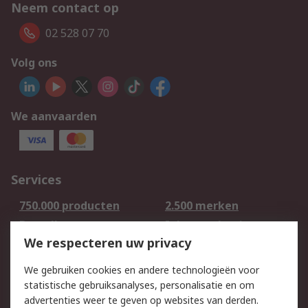
Neem contact op
02 528 07 70
Volg ons
We aanvaarden
Services
750.000 producten
2.500 merken
Bestellen
Inkoopoplossingen
We respecteren uw privacy
Retouren
Technisch advies
Track & Trace
We gebruiken cookies en andere technologieën voor
statistische gebruiksanalyses, personalisatie en om
Wettelijk
advertenties weer te geven op websites van derden.