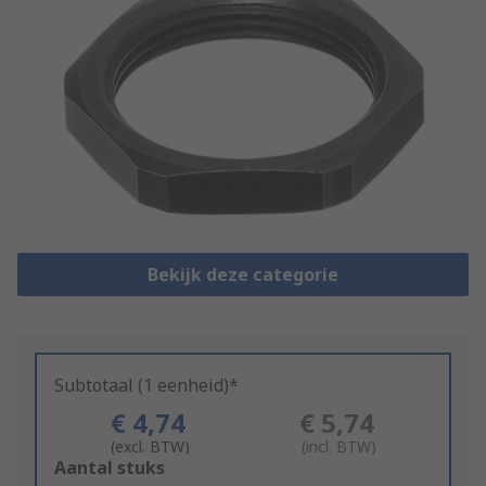
Bekijk deze categorie
Subtotaal (1 eenheid)*
€ 4,74
€ 5,74
(excl. BTW)
(incl. BTW)
Add
Aantal stuks