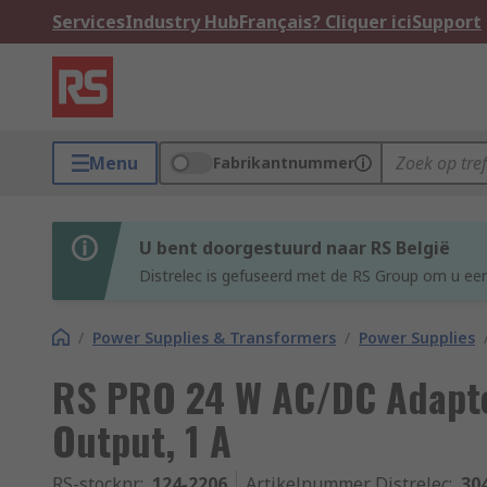
Services
Industry Hub
Français? Cliquer ici
Support
Menu
Fabrikantnummer
U bent doorgestuurd naar RS België
Distrelec is gefuseerd met de RS Group om u een
/
Power Supplies & Transformers
/
Power Supplies
RS PRO 24 W AC/DC Adapte
Output, 1 A
RS-stocknr.
:
124-2206
Artikelnummer Distrelec
:
30