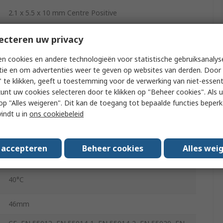
2.1 x 5.5 x 10 mm Centre Positive
24W
ecteren uw privacy
1.5m
n cookies en andere technologieën voor statistische gebruiksanalys
tie en om advertenties weer te geven op websites van derden. Door 
1
 te klikken, geeft u toestemming voor de verwerking van niet-essent
kunt uw cookies selecteren door te klikken op "Beheer cookies". Als u 
EU Plug
 u op "Alles weigeren". Dit kan de toegang tot bepaalde functies beper
vindt u in
ons cookiebeleid
1A
s accepteren
Beheer cookies
Alles wei
-10°C
40°C
46mm