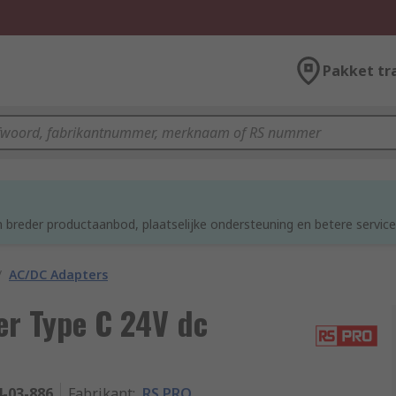
Pakket tr
 breder productaanbod, plaatselijke ondersteuning en betere service
/
AC/DC Adapters
r Type C 24V dc
4-03-886
Fabrikant
:
RS PRO