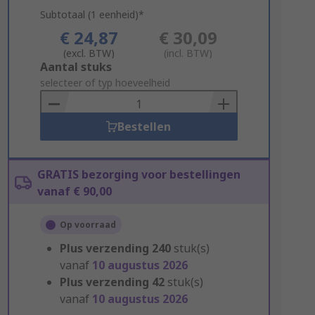
Subtotaal (1 eenheid)*
€ 24,87
€ 30,09
(excl. BTW)
(incl. BTW)
Add
Aantal stuks
to
selecteer of typ hoeveelheid
Basket
Bestellen
GRATIS bezorging voor bestellingen
vanaf € 90,00
Op voorraad
Plus verzending
240
stuk(s)
vanaf
10 augustus 2026
Plus verzending
42
stuk(s)
vanaf
10 augustus 2026