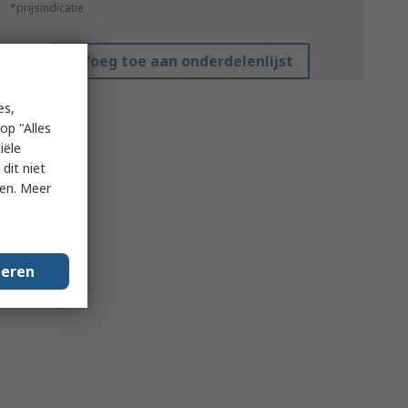
*prijsindicatie
Voeg toe aan onderdelenlijst
es,
op "Alles
iële
dit niet
ken. Meer
geren