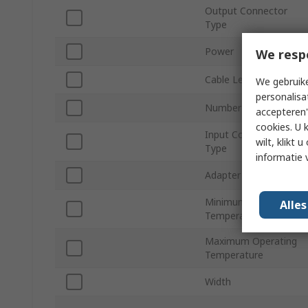
Output Connector
Type
Power
We resp
Cable Length
We gebruike
personalisa
Number of Outputs
accepteren"
cookies. U 
Input Connector
wilt, klikt
Type
informatie 
Adapter Current
Minimum Operating
Alle
Temperature
Maximum Operating
Temperature
Width