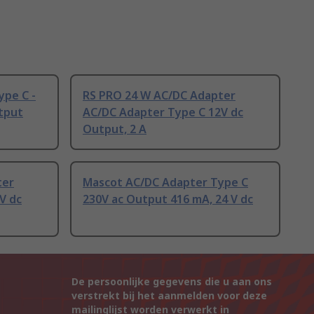
ype C -
RS PRO 24 W AC/DC Adapter
utput
AC/DC Adapter Type C 12V dc
Output, 2 A
ter
Mascot AC/DC Adapter Type C
V dc
230V ac Output 416 mA, 24 V dc
De persoonlijke gegevens die u aan ons
verstrekt bij het aanmelden voor deze
mailinglijst worden verwerkt in