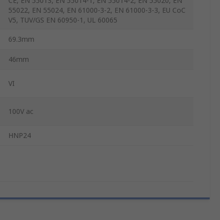
CE, EN 55013, EN 55014-1, EN 55014-2, EN 55020, EN
55022, EN 55024, EN 61000-3-2, EN 61000-3-3, EU CoC
V5, TUV/GS EN 60950-1, UL 60065
69.3mm
46mm
VI
100V ac
HNP24