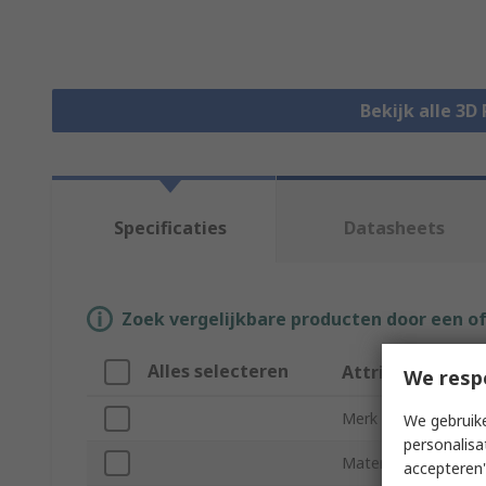
Bekijk alle 3D
Specificaties
Datasheets
Zoek vergelijkbare producten door een o
Alles selecteren
Attribuut
We resp
Merk
We gebruike
personalisa
Material Type
accepteren"