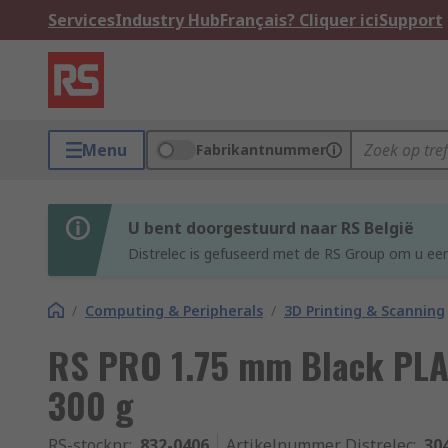
Services
Industry Hub
Français? Cliquer ici
Support
Menu
Fabrikantnummer
U bent doorgestuurd naar RS België
Distrelec is gefuseerd met de RS Group om u een
/
Computing & Peripherals
/
3D Printing & Scanning
RS PRO 1.75 mm Black PLA 
300 g
RS-stocknr.
:
832-0406
Artikelnummer Distrelec
:
30