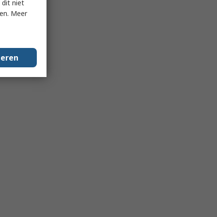
dit niet
ken. Meer
geren