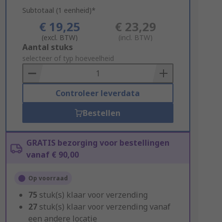
Subtotaal (1 eenheid)*
€ 19,25
€ 23,29
(excl. BTW)
(incl. BTW)
Add
Aantal stuks
to
selecteer of typ hoeveelheid
Basket
Controleer leverdata
Bestellen
GRATIS bezorging voor bestellingen
vanaf € 90,00
Op voorraad
75
stuk(s) klaar voor verzending
27
stuk(s) klaar voor verzending vanaf
een andere locatie