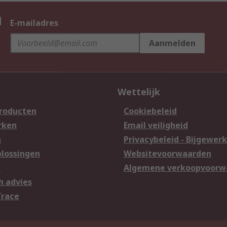
n
E-mailadres
Aanmelden
Wettelijk
producten
Cookiebeleid
rken
Email veiligheid
n
Privacybeleid - Bijgewerk
lossingen
Websitevoorwaarden
n
Algemene verkoopvoorw
h advies
Trace