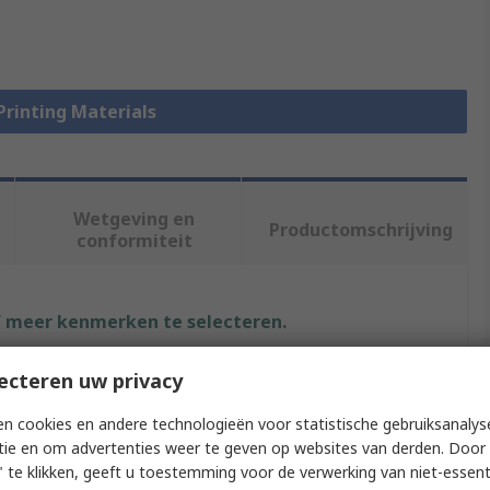
 Printing Materials
Wetgeving en
Productomschrijving
conformiteit
f meer kenmerken te selecteren.
Waarde
ecteren uw privacy
RS PRO
n cookies en andere technologieën voor statistische gebruiksanalys
tie en om advertenties weer te geven op websites van derden. Door 
Polylactic Acid
 te klikken, geeft u toestemming voor de verwerking van niet-essent