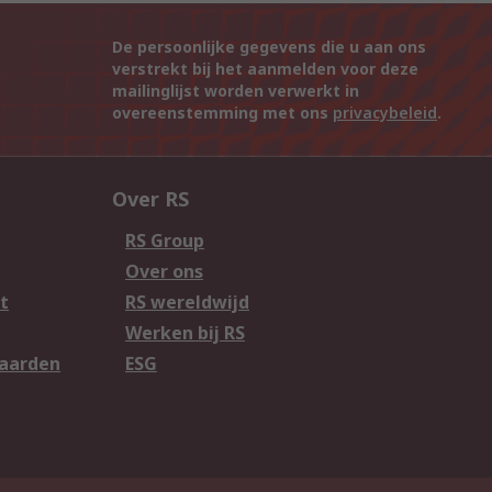
De persoonlijke gegevens die u aan ons
verstrekt bij het aanmelden voor deze
mailinglijst worden verwerkt in
overeenstemming met ons
privacybeleid
.
Over RS
RS Group
Over ons
t
RS wereldwijd
Werken bij RS
aarden
ESG