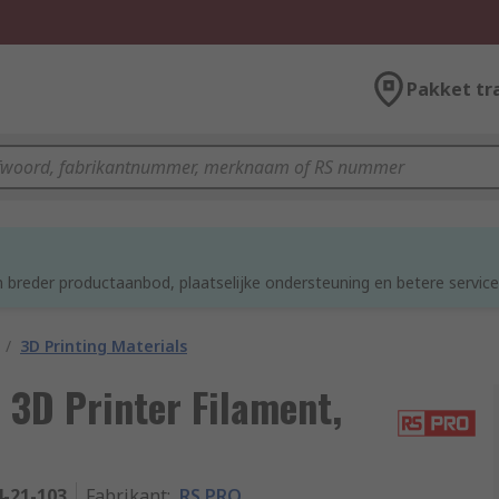
Pakket tr
 breder productaanbod, plaatselijke ondersteuning en betere service
/
3D Printing Materials
3D Printer Filament,
4-21-103
Fabrikant
:
RS PRO