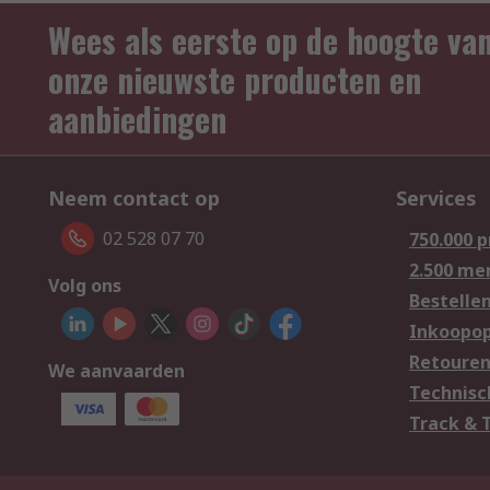
Wees als eerste op de hoogte va
onze nieuwste producten en
aanbiedingen
Neem contact op
Services
02 528 07 70
750.000 
2.500 me
Volg ons
Bestelle
Inkoopop
Retoure
We aanvaarden
Technisc
Track & 