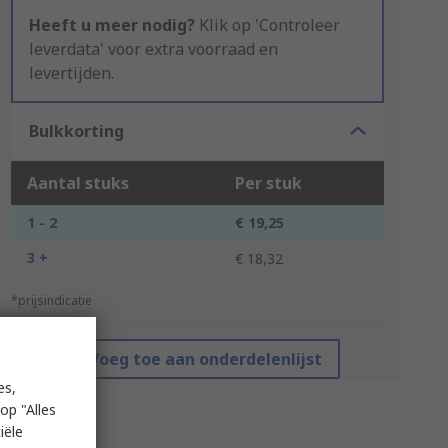
Heeft u meer nodig?
Klik op 'Controleer
leverdata' voor extra voorraad en
levertijden.
Bulkkorting
Aantal stuks
Per stuk
1 - 2
€ 19,25
3 +
€ 18,32
*prijsindicatie
Voeg toe aan onderdelenlijst
es,
op "Alles
iële