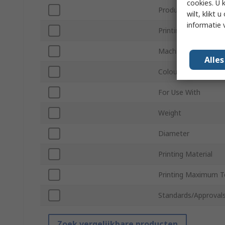
cookies. U 
Product Type
wilt, klikt
informatie 
Printing Technology
Machine Specific
Alle
Colour
For Use With
Weight
Diameter
Printing Material
Printing Maximum 
Standards/Approval
Zoek vergelijkbare producten