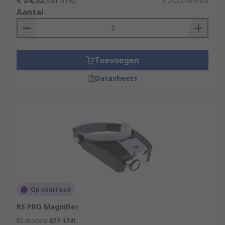
€ 24,32
(excl. BTW)
€ 24,32/eenheid
Aantal
Toevoegen
Datasheets
Op voorraad
RS PRO Magnifier
RS-stocknr.
877-1741