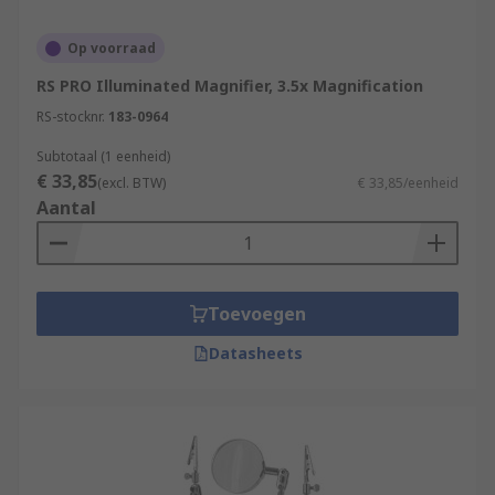
Electronic servicing engineers
Op voorraad
Why choose RS for Magnifiers?
RS PRO Illuminated Magnifier, 3.5x Magnification
RS-stocknr.
183-0964
Our comprehensive range and easy browsing
unable you to find the ideal solution for your
Subtotaal (1 eenheid)
needs quickly. Our products are of the highest
€ 33,85
(excl. BTW)
€ 33,85/eenheid
quality and supported with technical
Aantal
documentation, giving you the confidence to
make a considered purchase.
Toevoegen
Datasheets