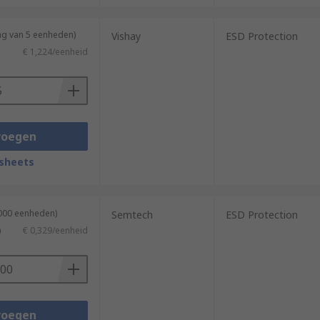
ng van 5 eenheden)
Vishay
ESD Protection
€ 1,224/eenheid
voegen
sheets
3000 eenheden)
Semtech
ESD Protection
)
€ 0,329/eenheid
voegen