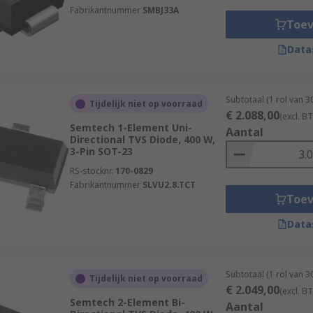
Fabrikantnummer
SMBJ33A
Toe
Data
Subtotaal (1 rol van 
Tijdelijk niet op voorraad
€ 2.088,00
(excl. B
Semtech 1-Element Uni-
Aantal
Directional TVS Diode, 400 W,
3-Pin SOT-23
RS-stocknr.
170-0829
Fabrikantnummer
SLVU2.8.TCT
Toe
Data
Subtotaal (1 rol van 
Tijdelijk niet op voorraad
€ 2.049,00
(excl. B
Semtech 2-Element Bi-
Aantal