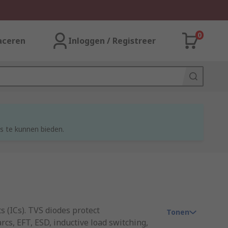
0
aceren
Inloggen / Registreer
s te kunnen bieden.
 (ICs). TVS diodes protect
Tonen
cs, EFT, ESD, inductive load switching,