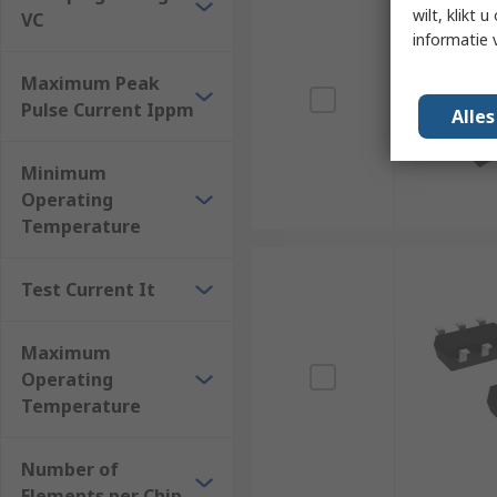
wilt, klikt
VC
informatie 
Maximum Peak
Pulse Current Ippm
Alle
Minimum
Operating
Temperature
Test Current It
Maximum
Operating
Temperature
Number of
Elements per Chip