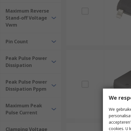
Maximum Reverse
Stand-off Voltage
Vwm
Pin Count
Peak Pulse Power
Dissipation
Peak Pulse Power
Dissipation Pppm
We resp
Maximum Peak
We gebruike
Pulse Current
personalisa
accepteren"
cookies. U 
Clamping Voltage