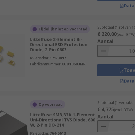
Data
primarily used to protect microprocessors
Subtotaal (1 rol van 
Tijdelijk niet op voorraad
€ 220,00
(excl. BTW
Littelfuse 2-Element Bi-
Aantal
Directional ESD Protection
Diode, 2-Pin 0603
RS-stocknr.
171-3897
Fabrikantnummer
XGD10603MR
Toe
Data
Subtotaal (1 verpakki
Op voorraad
€ 4,775
(excl. BTW)
Littelfuse SMBJ33A 1-Element
Aantal
Uni-Directional TVS Diode, 600
W, 2-Pin DO-214
RS-stocknr.
764-5613