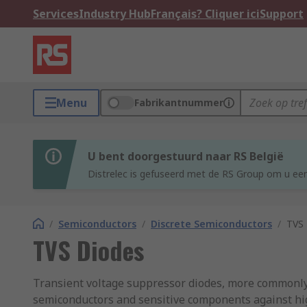
Services
Industry Hub
Français? Cliquer ici
Support
Menu
Fabrikantnummer
U bent doorgestuurd naar RS België
Distrelec is gefuseerd met de RS Group om u een
/
Semiconductors
/
Discrete Semiconductors
/
TVS 
TVS Diodes
Transient voltage suppressor diodes, more commonly k
semiconductors and sensitive components against high 