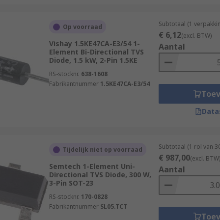
Subtotaal (1 verpakki
Op voorraad
€ 6,12
(excl. BTW)
Vishay 1.5KE47CA-E3/54 1-
Aantal
Element Bi-Directional TVS
Diode, 1.5 kW, 2-Pin 1.5KE
RS-stocknr.
638-1608
Fabrikantnummer
1.5KE47CA-E3/54
Toe
Data
Subtotaal (1 rol van 
Tijdelijk niet op voorraad
€ 987,00
(excl. BTW
Semtech 1-Element Uni-
Aantal
Directional TVS Diode, 300 W,
3-Pin SOT-23
RS-stocknr.
170-0828
Fabrikantnummer
SL05.TCT
Toe