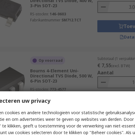
Directional TVS Diode, 400 W,
3-Pin SOT-23
RS-stocknr.
146-0603
Fabrikantnummer
SM712.TCT
Toe
Data
Subtotaal (1 verpakki
Op voorraad
€ 7,55
(excl. BTW)
Bourns 4-Element Uni-
Aantal
Directional TVS Diode, 500 W,
6-Pin SOT-23
RS-stocknr.
773-4577
Fabrikantnummer
CDSOT23-SRV05-4
ecteren uw privacy
Toe
Data
n cookies en andere technologieën voor statistische gebruiksanalys
tie en om advertenties weer te geven op websites van derden. Door 
 te klikken, geeft u toestemming voor de verwerking van niet-essent
kunt uw cookies selecteren door te klikken op "Beheer cookies". Als u 
Subtotaal (1 rol van 