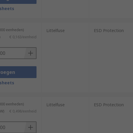
sheets
5000 eenheden)
Littelfuse
ESD Protection
)
€ 0,163/eenheid
voegen
sheets
3000 eenheden)
Littelfuse
ESD Protection
TW)
€ 0,498/eenheid