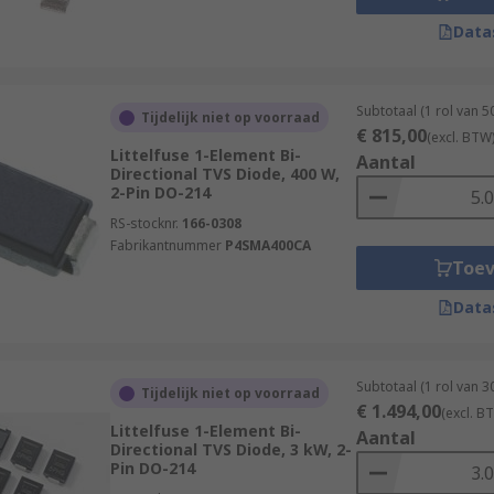
Data
Subtotaal (1 rol van 
Tijdelijk niet op voorraad
€ 815,00
(excl. BTW
Littelfuse 1-Element Bi-
Aantal
Directional TVS Diode, 400 W,
2-Pin DO-214
RS-stocknr.
166-0308
Fabrikantnummer
P4SMA400CA
Toe
Data
Subtotaal (1 rol van 
Tijdelijk niet op voorraad
€ 1.494,00
(excl. B
Littelfuse 1-Element Bi-
Aantal
Directional TVS Diode, 3 kW, 2-
Pin DO-214