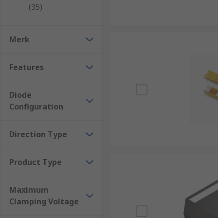
(35)
Typical applications of TVS diodes
Merk
TVS diodes have numerous applications but are 
MOS memory
Features
AC power lines
Telecommunication equipment
Diode
Consumer electronics
Configuration
Direction Type
Product Type
Maximum
Clamping Voltage