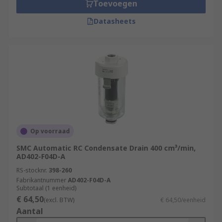
Toevoegen
Datasheets
Op voorraad
SMC Automatic RC Condensate Drain 400 cm³/min,
AD402-F04D-A
RS-stocknr.
398-260
Fabrikantnummer
AD402-F04D-A
Subtotaal (1 eenheid)
€ 64,50
(excl. BTW)
€ 64,50/eenheid
Aantal