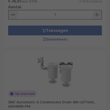
€ 36,61
(excl. BTW)
€ 36,61/eenheid
Aantal
Toevoegen
Datasheets
Op voorraad
SMC Automatic G Condensate Drain 400 cm³/min,
ADH4000-F04