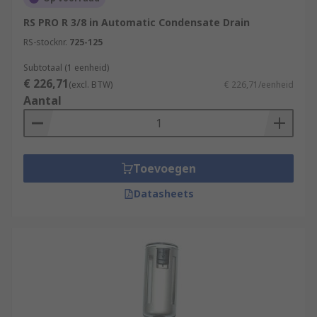
continuous bleeding.
RS PRO R 3/8 in Automatic Condensate Drain
Automatic
condensate drains, also known
RS-stocknr.
725-125
as auto drains, use a float which rises when
Subtotaal (1 eenheid)
the water level goes up. This causes a
€ 226,71
sprung valve to open and release the
(excl. BTW)
€ 226,71/eenheid
Aantal
condensate.
Where are condensate drains used?
Toevoegen
Receiver tanks
Coalescing filters
Datasheets
Water separators
Air dryers