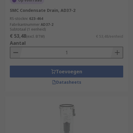
Op voorraad
SMC Condensate Drain, AD37-2
RS-stocknr.
623-464
Fabrikantnummer
AD37-2
Subtotaal (1 eenheid)
€ 53,48
(excl. BTW)
€ 53,48/eenheid
Aantal
Toevoegen
Datasheets