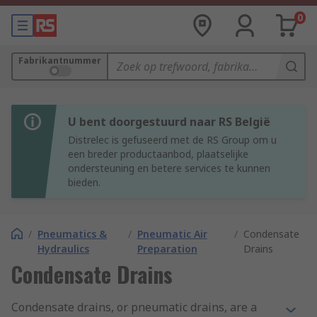
0
Fabrikantnummer
U bent doorgestuurd naar RS België
Distrelec is gefuseerd met de RS Group om u
een breder productaanbod, plaatselijke
ondersteuning en betere services te kunnen
bieden.
/
Pneumatics &
/
Pneumatic Air
/
Condensate
Hydraulics
Preparation
Drains
Condensate Drains
Condensate drains, or pneumatic drains, are a