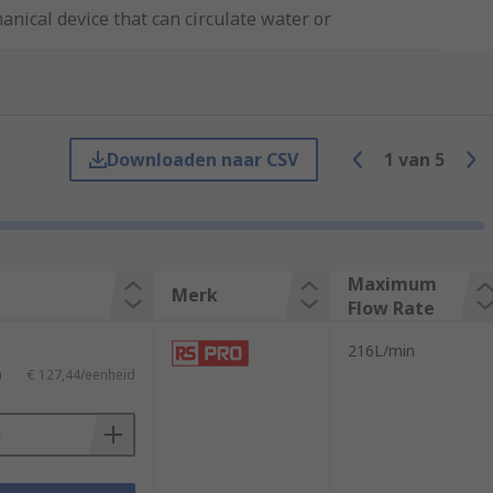
nical device that can circulate water or
e of pressure than the outlet point. A
Downloaden naar CSV
1
van
5
t point has a high-pressure level which
 to consider are;
Maximum
Merk
Flow Rate
 maximum flow rate usually in litres per
216L/min
)
€ 127,44/eenheid
ints. What is the size of the pipework or