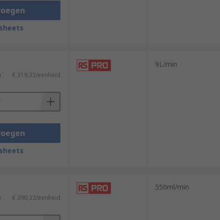
voegen
sheets
9L/min
)
€ 319,32/eenheid
voegen
sheets
550ml/min
)
€ 390,32/eenheid