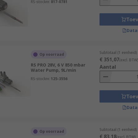
RS-stocknr.
817-0781
 improving Water Quality
Toe
Data
Subtotaal (1 eenheid)
Op voorraad
€ 351,07
(excl. BTW
RS PRO 28V, 6 V 850 mbar
Aantal
Water Pump, 9L/min
RS-stocknr.
125-3556
Toe
Data
Subtotaal (1 eenheid)
Op voorraad
€ 83,18
(excl. BTW)