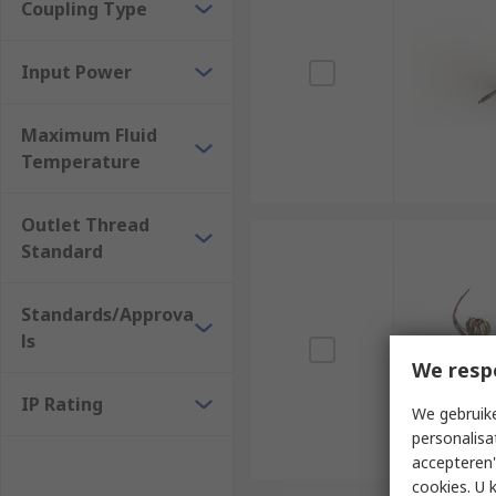
Coupling Type
Input Power
Maximum Fluid
Temperature
Outlet Thread
Standard
Standards/Approva
ls
We resp
IP Rating
We gebruike
personalisa
accepteren"
cookies. U 