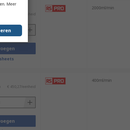
ken. Meer
2000ml/min
)
€ 141,02/eenheid
geren
voegen
sheets
400ml/min
)
€ 450,27/eenheid
voegen