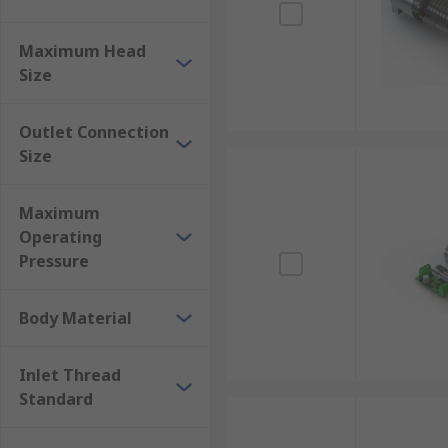
Water Pumps can help support a healthy building by
Maximum Head
Size
Outlet Connection
Size
Maximum
Operating
Pressure
Body Material
Inlet Thread
Standard