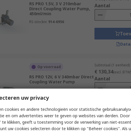
RS PRO 1.5V, 3 V 210mbar
Aantal
Direct Coupling Water Pump,
450ml/min
RS-stocknr.
914-6956
Toe
Data
Subtotaal (1 eenheid)
Op voorraad
€ 130,34
(excl. BTW
RS PRO 12V, 6 V 340mbar Direct
Aantal
Coupling Water Pump
RS-stocknr.
702-6876
ecteren uw privacy
Toe
n cookies en andere technologieën voor statistische gebruiksanalys
tie en om advertenties weer te geven op websites van derden. Door 
Data
 te klikken, geeft u toestemming voor de verwerking van niet-essent
kunt uw cookies selecteren door te klikken op "Beheer cookies". Als u 