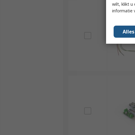
wilt, klikt
informatie 
Alle