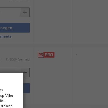
voegen
sheets
-
)
€ 130,34/eenheid
voegen
es,
op "Alles
sheets
iële
dit niet