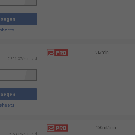
voegen
sheets
9L/min
)
€ 351,07/eenheid
voegen
sheets
450ml/min
€ 83,18/eenheid