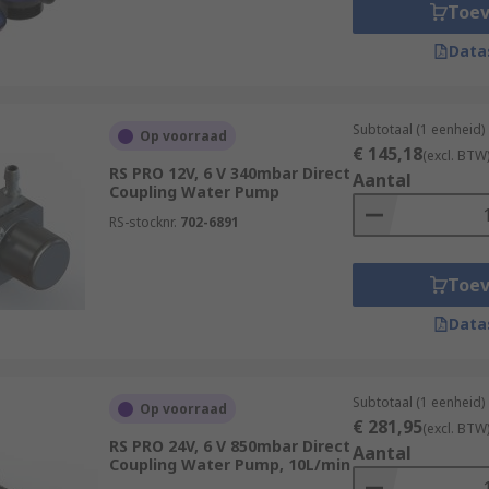
Toe
Data
higher flow rates
r foul water
flooded areas, submersible pumps usually have the option 
Subtotaal (1 eenheid)
Op voorraad
€ 145,18
itches and trenches
(excl. BTW
RS PRO 12V, 6 V 340mbar Direct
Aantal
Coupling Water Pump
RS-stocknr.
702-6891
 a wide range of industries. Some of the most common are;
Toe
drainage
Data
Subtotaal (1 eenheid)
Op voorraad
€ 281,95
(excl. BTW
RS PRO 24V, 6 V 850mbar Direct
Aantal
Coupling Water Pump, 10L/min