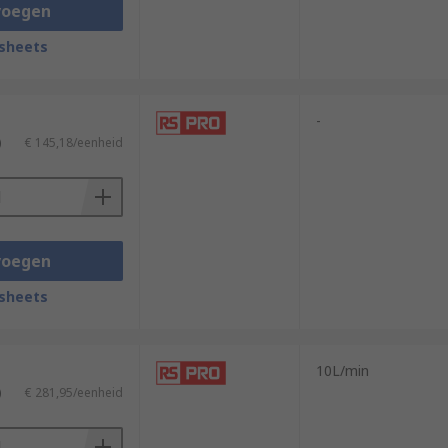
voegen
sheets
of a float switch
-
)
€ 145,18/eenheid
voegen
sheets
10L/min
)
€ 281,95/eenheid