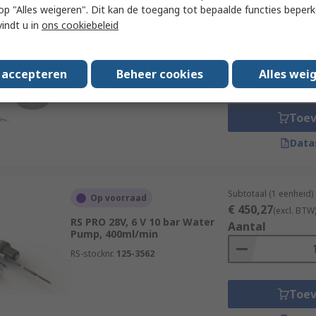
 u op "Alles weigeren". Dit kan de toegang tot bepaalde functies beper
Subtotaal (1 eenheid)
Op voorraad
vindt u in
ons cookiebeleid
€ 141,02
(excl. BTW
RS PRO 12V 345 mbar Direct
Aantal
Coupling Water Pump,
2000ml/min
s accepteren
Beheer cookies
Alles wei
RS-stocknr.
702-6888
Toe
Data
Subtotaal (1 eenheid)
Op voorraad
€ 450,27
(excl. BTW
RS PRO 28V, 6 V 10 bar Water
Aantal
Pump, 400ml/min
RS-stocknr.
125-3562
Toe