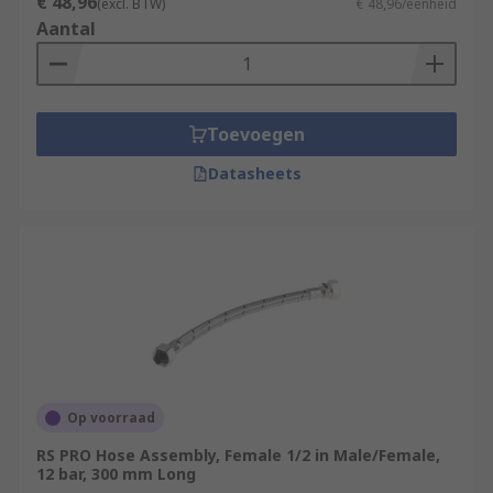
€ 48,96
(excl. BTW)
€ 48,96/eenheid
House hoses - Used to connect household
Aantal
appliances acting as an inlet hose. It features
screw on connections, and usually made from
PVC.
Toevoegen
Datasheets
Op voorraad
RS PRO Hose Assembly, Female 1/2 in Male/Female,
12 bar, 300 mm Long