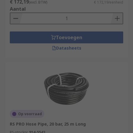
€ 172,19
(excl. BTW)
€ 172,19/eenheid
Aantal
Toevoegen
Datasheets
Op voorraad
RS PRO Hose Pipe, 20 bar, 25 m Long
RS-stocknr.
914-5543