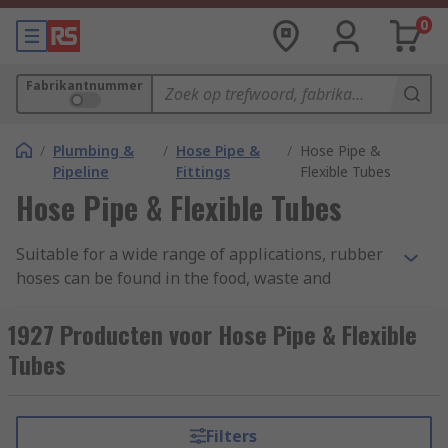
0
Fabrikantnummer
/
Plumbing &
/
Hose Pipe &
/
Hose Pipe &
Pipeline
Fittings
Flexible Tubes
Hose Pipe & Flexible Tubes
Suitable for a wide range of applications, rubber
hoses can be found in the food, waste and
automotive industries to name a few as well as
being used in the home for a range of tasks. The
1927 Producten voor Hose Pipe & Flexible
flexibility of a rubber hose allows the user to
Tubes
work freely in or around most circumstances or
can fix a hose in place in or around a workstation
or any other scenario without the need for angle
Filters
or corner connectors.