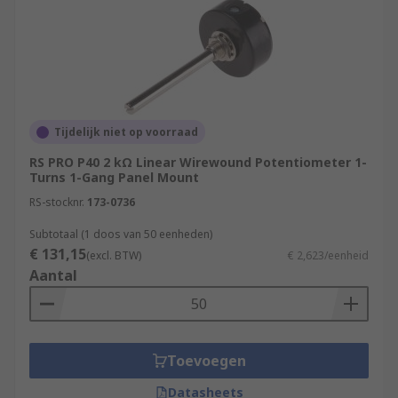
potentiometer?
Potentiometer Knobs
Potentiometer
Accessories
Potentiometer Mounting Nuts
Tijdelijk niet op voorraad
RS PRO P40 2 kΩ Linear Wirewound Potentiometer 1-
Turns 1-Gang Panel Mount
RS-stocknr.
173-0736
Subtotaal (1 doos van 50 eenheden)
€ 131,15
(excl. BTW)
€ 2,623/eenheid
Aantal
Toevoegen
Datasheets