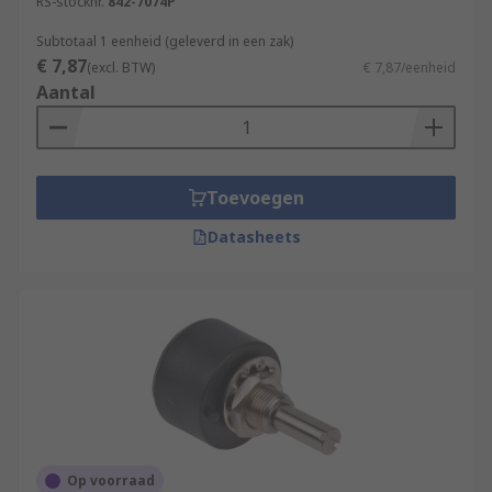
RS-stocknr.
842-7074P
Subtotaal 1 eenheid (geleverd in een zak)
€ 7,87
(excl. BTW)
€ 7,87/eenheid
Aantal
Toevoegen
Datasheets
Op voorraad