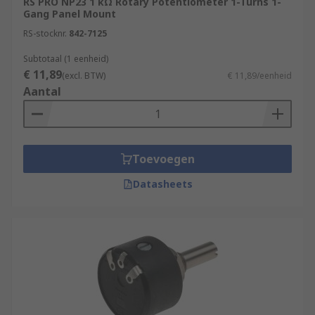
RS PRO NP23 1 kΩ Rotary Potentiometer 1-Turns 1-
Gang Panel Mount
RS-stocknr.
842-7125
Subtotaal (1 eenheid)
€ 11,89
(excl. BTW)
€ 11,89/eenheid
Aantal
Toevoegen
Datasheets