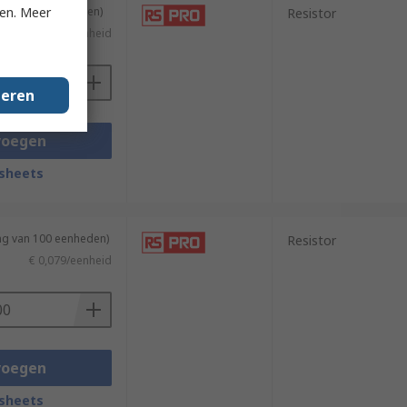
ken. Meer
ng van 10 eenheden)
Resistor
€ 0,169/eenheid
geren
voegen
sheets
ing van 100 eenheden)
Resistor
€ 0,079/eenheid
voegen
sheets