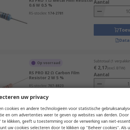
RS PRO 1 Ω Metal Film Resistor
Aantal
0.6 W 0.5 %
RS-stocknr.
174-2781
Toe
Data
Subtotaal (1 verpakki
Op voorraad
€ 2,17
(excl. BTW)
RS PRO 82 Ω Carbon Film
Aantal
Resistor 2 W 5 %
RS-stocknr.
707-8823
ecteren uw privacy
Toe
n cookies en andere technologieën voor statistische gebruiksanalys
Data
tie en om advertenties weer te geven op websites van derden. Door 
 te klikken, geeft u toestemming voor de verwerking van niet-essent
kunt uw cookies selecteren door te klikken op "Beheer cookies". Als u 