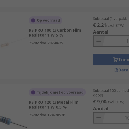
Subtotaal (1 verpakki
Op voorraad
€ 2,21
(excl. BTW)
RS PRO 100 Ω Carbon Film
Aantal
Resistor 1 W 5 %
RS-stocknr.
707-8625
Toe
Data
Subtotaal 100 eenhed
Tijdelijk niet op voorraad
doos)
€ 9,00
RS PRO 120 Ω Metal Film
(excl. BTW)
Resistor 1 W 0.5 %
Aantal
RS-stocknr.
174-2852P