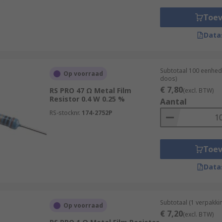
Toe
Data
Subtotaal 100 eenhed
Op voorraad
doos)
€ 7,80
RS PRO 47 Ω Metal Film
(excl. BTW)
Resistor 0.4 W 0.25 %
Aantal
RS-stocknr.
174-2752P
Toe
Data
Subtotaal (1 verpakk
Op voorraad
€ 7,20
(excl. BTW)