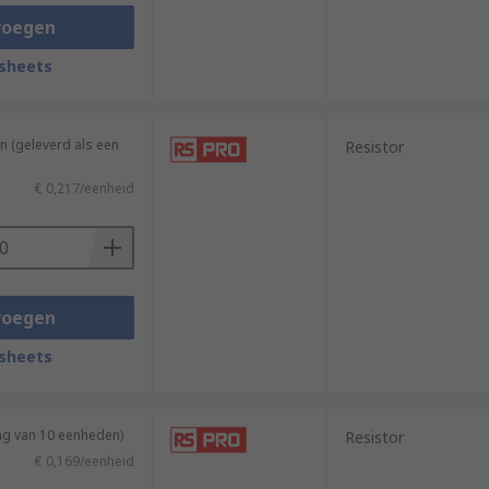
voegen
sheets
n (geleverd als een
Resistor
€ 0,217/eenheid
voegen
sheets
ng van 10 eenheden)
Resistor
€ 0,169/eenheid