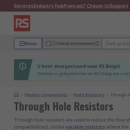
Services
Industry Hub
Français? Cliquer ici
Support
Menu
Fabrikantnummer
U bent doorgestuurd naar RS België
Distrelec is gefuseerd met de RS Group om u een
/
Passive Components
/
Fixed Resistors
/
Through H
Through Hole Resistors
Through hole resistors are used to reduce the flow of 
compatibilities), unlike
variable resistors
where the v