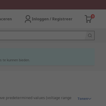
0
aceren
Inloggen / Registreer
s te kunnen bieden.
 have predetermined values (voltage range
Tonen