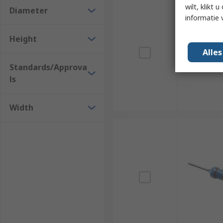
wilt, klikt
Diameter
informatie 
Height
Alle
Standards/Approva
ls
Width