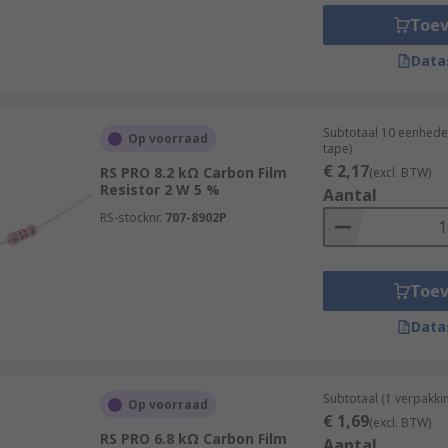
Toe
Data
Subtotaal 10 eenhede
Op voorraad
tape)
€ 2,17
RS PRO 8.2 kΩ Carbon Film
(excl. BTW)
Resistor 2 W 5 %
Aantal
RS-stocknr.
707-8902P
Toe
Data
Subtotaal (1 verpakki
Op voorraad
€ 1,69
(excl. BTW)
RS PRO 6.8 kΩ Carbon Film
Aantal