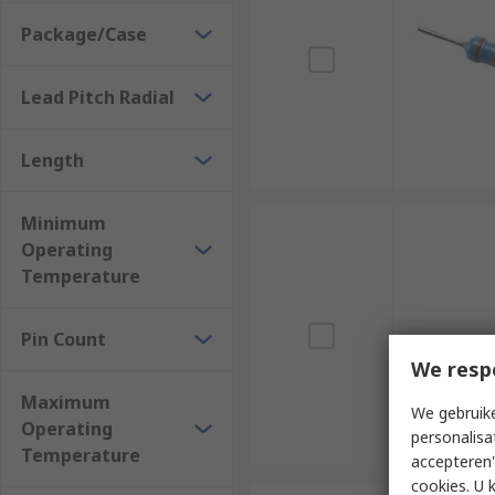
Package/Case
Lead Pitch Radial
Length
Minimum
Operating
Temperature
Pin Count
We resp
Maximum
We gebruike
Operating
personalisa
Temperature
accepteren"
cookies. U 