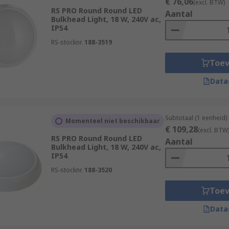
€ 76,06
(excl. BTW)
RS PRO Round Round LED
Aantal
Bulkhead Light, 18 W, 240V ac,
IP54
RS-stocknr.
188-3519
Toe
Data
Subtotaal (1 eenheid)
Momenteel niet beschikbaar
€ 109,28
(excl. BTW
RS PRO Round Round LED
Aantal
Bulkhead Light, 18 W, 240V ac,
IP54
RS-stocknr.
188-3520
Toe
Data