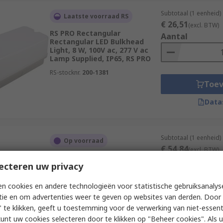
Subtotaal (1 eenheid)
Laatste voorraad RS
€ 26,51
(excl. BTW)
RS PRO Rectangular
Aantal
Rectangular LED Bulkhead
Light, 8 W, 100V ac, 277 V ac
Lamp Supplied, IP65, RS PRO
RS-stocknr.
200-1381
Toe
Data
Subtotaal (1 eenheid)
Op voorraad
€ 54,84
(excl. BTW)
RS PRO Circular Circular LED
Aantal
ecteren uw privacy
Bulkhead Light, 22 W, 240V
Lamp Supplied, IP65, BB
n cookies en andere technologieën voor statistische gebruiksanalys
RS-stocknr.
279-0909
tie en om advertenties weer te geven op websites van derden. Door 
 te klikken, geeft u toestemming voor de verwerking van niet-essent
Toe
kunt uw cookies selecteren door te klikken op "Beheer cookies". Als u 