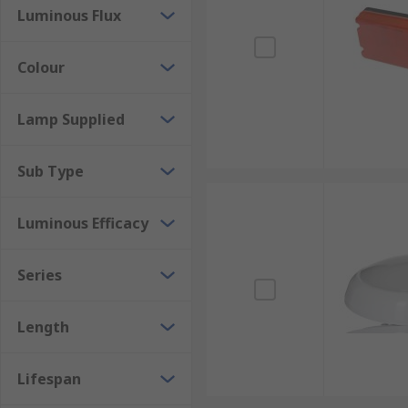
Luminous Flux
Our extensive range ensures we have your ideal solut
of choice. Our products are supported with technical
Colour
Lamp Supplied
Sub Type
Luminous Efficacy
Series
Length
Lifespan