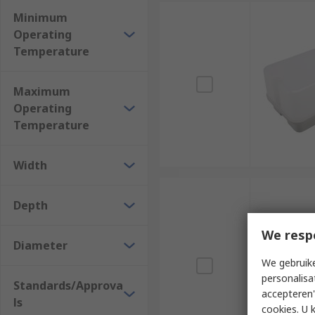
Minimum
Operating
Temperature
Maximum
Operating
Temperature
Width
Depth
We resp
Diameter
We gebruike
personalisa
Standards/Approva
accepteren"
ls
cookies. U 