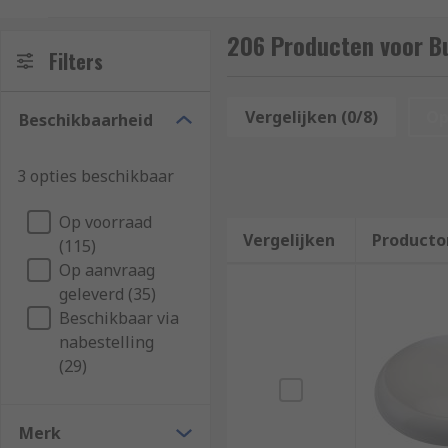
lighting consider our long-life LED bulkhead light ra
are IP rated giving you the protection you need.
206 Producten voor B
Filters
Our offer is sourced from trusted brands such as Kn
more.
Vergelijken (0/8)
Op
Beschikbaarheid
Popular bulkheads
3 opties beschikbaar
Ground light
Op voorraad
Wall Mount
Vergelijken
Producto
(115)
Strip Light
Op aanvraag
geleverd (35)
Recessed Downlight
Beschikbaar via
Ceiling Light
nabestelling
LED Bulkhead
(29)
Popular bulkhead shapes
Merk