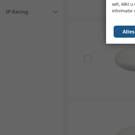
wilt, klikt
informatie 
IP Rating
Alle