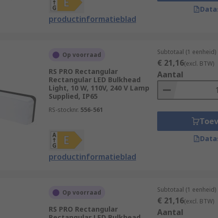
Data
productinformatieblad
Subtotaal (1 eenheid)
Op voorraad
€ 21,16
(excl. BTW)
RS PRO Rectangular
Aantal
Rectangular LED Bulkhead
Light, 10 W, 110V, 240 V Lamp
Supplied, IP65
RS-stocknr.
556-561
ial applications such as;
Toe
Data
productinformatieblad
Subtotaal (1 eenheid)
Op voorraad
€ 21,16
(excl. BTW)
RS PRO Rectangular
Aantal
Rectangular LED Bulkhead