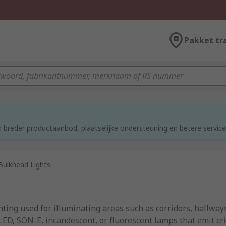
Pakket tr
 breder productaanbod, plaatselijke ondersteuning en betere service
Bulkhead Lights
hting used for illuminating areas such as corridors, hallway
LED, SON-E, incandescent, or fluorescent lamps that emit cris