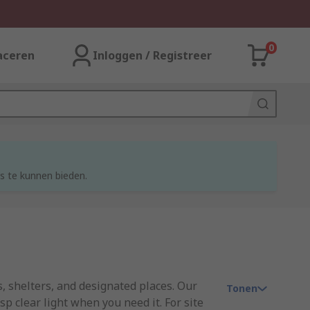
0
aceren
Inloggen / Registreer
s te kunnen bieden.
s, shelters, and designated places. Our
Tonen
p clear light when you need it. For site