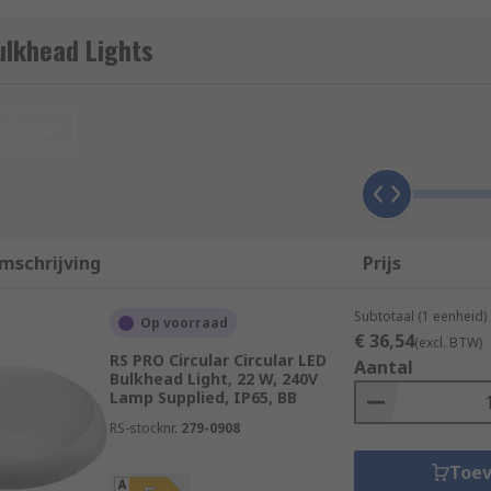
nge with red diffusers perfect for outdoor applications such
ulkhead Lights
ightsbridge, LEDVANCE, Legrand, Sylvania, Theben / Timegu
nieuw
mschrijving
Prijs
Subtotaal (1 eenheid)
Op voorraad
€ 36,54
(excl. BTW)
RS PRO Circular Circular LED
Aantal
Bulkhead Light, 22 W, 240V
Lamp Supplied, IP65, BB
RS-stocknr.
279-0908
Toe