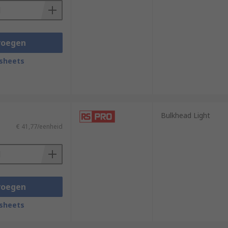
g it simple to select your bulkhead light
eciate.
voegen
sheets
Bulkhead Light
€ 41,77/eenheid
voegen
sheets