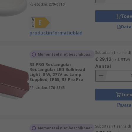
RS-stocknr.
279-0910
Toe
Data
productinformatieblad
Subtotaal (1 eenheid)
Momenteel niet beschikbaar
€ 29,12
(excl. BTW)
RS PRO Rectangular
Aantal
Rectangular LED Bulkhead
Light, 8 W, 277V ac Lamp
Supplied, IP65, RS Pro Pro
RS-stocknr.
176-8545
Toe
Data
Subtotaal (1 eenheid)
Momenteel niet beschikbaar