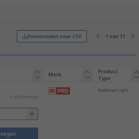
 as road maintenance. All bulkhead lights
ard, Thorlux Lighting, RS PRO, and many
Downloaden naar CSV
1
van
11
Product
Merk
Type
Bulkhead Light
€ 36,54/eenheid
voegen