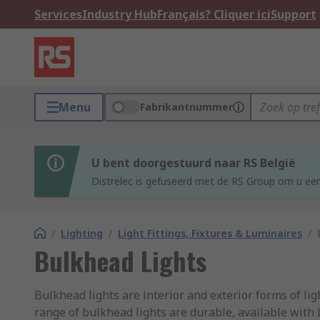
Services
Industry Hub
Français? Cliquer ici
Support
Menu
Fabrikantnummer
U bent doorgestuurd naar RS België
Distrelec is gefuseerd met de RS Group om u een
/
Lighting
/
Light Fittings, Fixtures & Luminaires
/
Bulkhead Lights
Bulkhead lights are interior and exterior forms of lig
range of bulkhead lights are durable, available with 