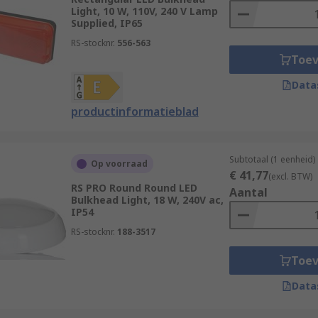
Light, 10 W, 110V, 240 V Lamp
ion available. Browsing our offer has vastly improved makin
Supplied, IP65
 information and customer service we are sure you will appr
RS-stocknr.
556-563
Toe
Data
productinformatieblad
Subtotaal (1 eenheid)
Op voorraad
€ 41,77
(excl. BTW)
RS PRO Round Round LED
Aantal
Bulkhead Light, 18 W, 240V ac,
IP54
RS-stocknr.
188-3517
Toe
Data