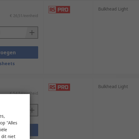
Bulkhead Light
€ 26,51/eenheid
voegen
sheets
Bulkhead Light
€ 54,84/eenheid
es,
op "Alles
iële
voegen
dit niet