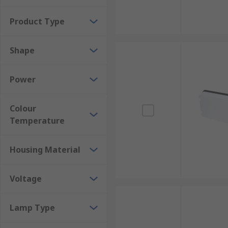
Rectangular
Dome
Product Type
Square
Shape
Oval
Round
Power
Applications
Colour
Bulkhead lighting is found in Industrial and Commerc
Temperature
Commercial buildings
Housing Material
Outbuildings
Worksite
Voltage
Security
Lamp Type
Why choose RS for Bulkhead lights?