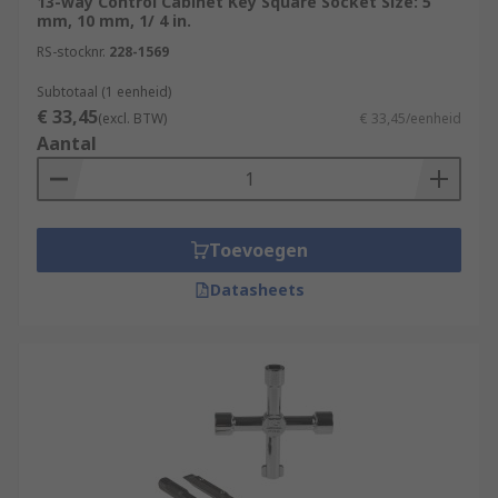
13-way Control Cabinet Key Square Socket Size: 5
mm, 10 mm, 1/ 4 in.
RS-stocknr.
228-1569
Subtotaal (1 eenheid)
€ 33,45
(excl. BTW)
€ 33,45/eenheid
Aantal
Toevoegen
Datasheets