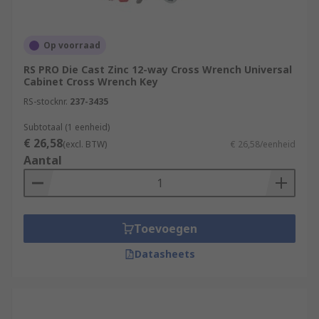
electrotechnology
Gas, water supply and shut-off-systems
Op voorraad
RS PRO Die Cast Zinc 12-way Cross Wrench Universal
Cabinet Cross Wrench Key
RS-stocknr.
237-3435
Subtotaal (1 eenheid)
€ 26,58
(excl. BTW)
€ 26,58/eenheid
Aantal
Toevoegen
Datasheets