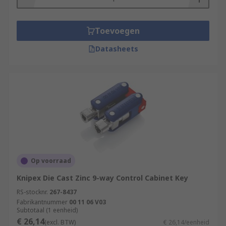
Toevoegen
Datasheets
Op voorraad
Knipex Die Cast Zinc 9-way Control Cabinet Key
RS-stocknr.
267-8437
Fabrikantnummer
00 11 06 V03
Subtotaal (1 eenheid)
€ 26,14
(excl. BTW)
€ 26,14/eenheid