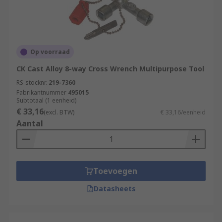
Op voorraad
CK Cast Alloy 8-way Cross Wrench Multipurpose Tool
RS-stocknr.
219-7360
Fabrikantnummer
495015
Subtotaal (1 eenheid)
€ 33,16
(excl. BTW)
€ 33,16/eenheid
Aantal
Toevoegen
Datasheets