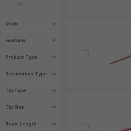
(1)
Stubby Screwdrivers:
Stubby Screwdrivers
have a c
Right Angle Screwdrivers:
Right Angle Screwdriver
Merk
See also:
Screwdriver Sets
and our
Screwdriver Gui
Features
Product Type
Screwdriver Type
Tip Type
Tip Size
Blade Length