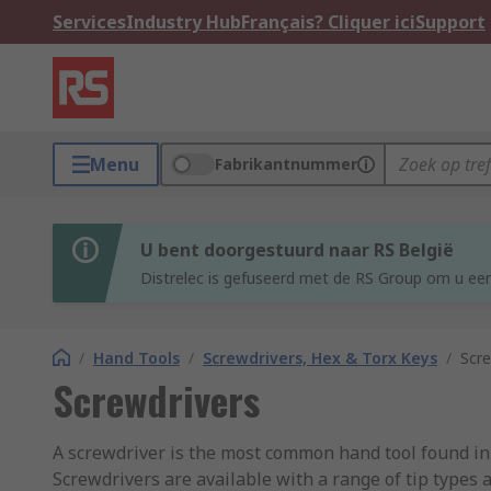
Services
Industry Hub
Français? Cliquer ici
Support
Menu
Fabrikantnummer
U bent doorgestuurd naar RS België
Distrelec is gefuseerd met de RS Group om u een
/
Hand Tools
/
Screwdrivers, Hex & Torx Keys
/
Scre
Screwdrivers
A screwdriver is the most common hand tool found in a
Screwdrivers are available with a range of tip types 