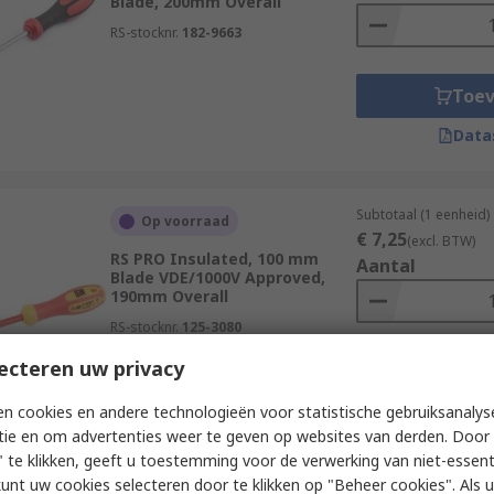
Blade, 200mm Overall
RS-stocknr.
182-9663
Toe
Data
Subtotaal (1 eenheid)
Op voorraad
€ 7,25
(excl. BTW)
RS PRO Insulated, 100 mm
Aantal
Blade VDE/1000V Approved,
190mm Overall
RS-stocknr.
125-3080
ecteren uw privacy
Toe
Data
n cookies en andere technologieën voor statistische gebruiksanalys
tie en om advertenties weer te geven op websites van derden. Door 
 te klikken, geeft u toestemming voor de verwerking van niet-essent
kunt uw cookies selecteren door te klikken op "Beheer cookies". Als u 
Subtotaal (1 eenheid)