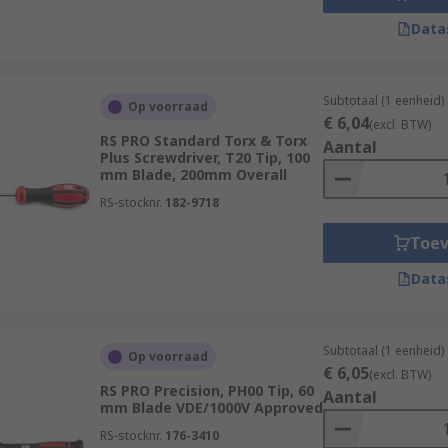
Data
Subtotaal (1 eenheid)
Op voorraad
€ 6,04
(excl. BTW)
RS PRO Standard Torx & Torx
Aantal
Plus Screwdriver, T20 Tip, 100
mm Blade, 200mm Overall
RS-stocknr.
182-9718
Toe
Data
Subtotaal (1 eenheid)
Op voorraad
€ 6,05
(excl. BTW)
RS PRO Precision, PH00 Tip, 60
Aantal
mm Blade VDE/1000V Approved
RS-stocknr.
176-3410