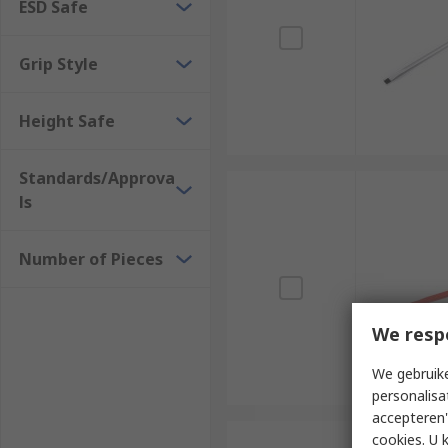
ESD Safe
Grip Style
Height Safe
Standards/Approva
ls
Number of Pieces
We resp
We gebruike
personalisa
accepteren"
cookies. U 