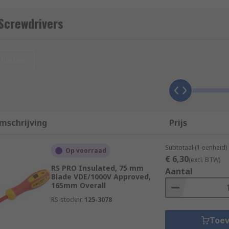
Screwdrivers
ver tips
nieuw
mschrijving
Prijs
Subtotaal (1 eenheid)
Op voorraad
€ 6,30
(excl. BTW)
RS PRO Insulated, 75 mm
Aantal
Blade VDE/1000V Approved,
s
also referred to as VDE screwdrivers or insulated screwdr
165mm Overall
RS-stocknr.
125-3078
 referred to as electronics screwdrivers are designed for in
Toe