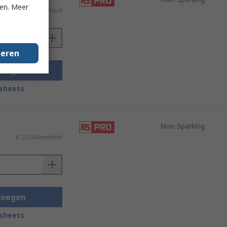
ken. Meer
€ 6,95/eenheid
geren
voegen
sheets
Non-Sparking
€ 20,36/eenheid
voegen
sheets