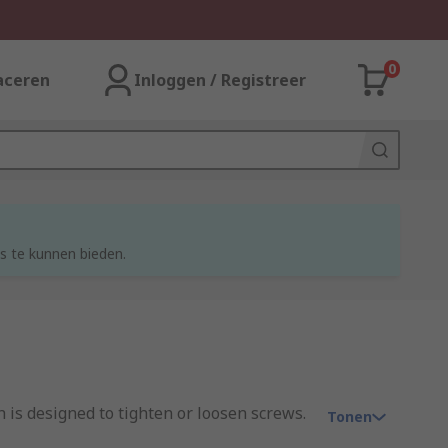
0
aceren
Inloggen / Registreer
s te kunnen bieden.
 is designed to tighten or loosen screws.
Tonen