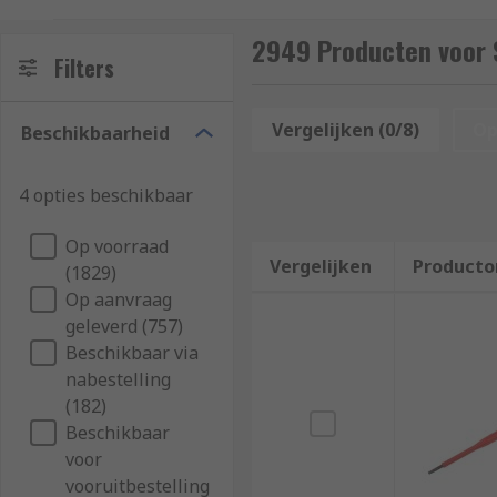
Types of Screwdriver Tip
2949 Producten voor 
Filters
The following are some of the most popular screwdri
Vergelijken (0/8)
Op
Beschikbaarheid
Phillips Screwdrivers
Torx Screwdrivers
4 opties beschikbaar
Flat Head Screwdrivers
Op voorraad
Vergelijken
Producto
(1829)
Pozidriv Screwdrivers
Op aanvraag
geleverd (757)
Types of Screwdriver
Beschikbaar via
nabestelling
Electricians Screwdrivers:
Electricians Screwdriver
(182)
protect against electric shock
Beschikbaar
voor
Precision Screwdrivers:
Precision Screwdrivers
also
vooruitbestelling