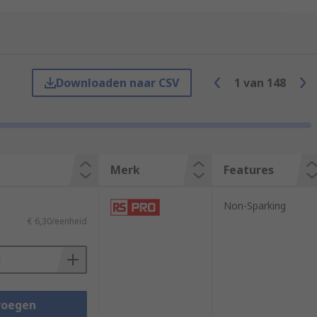
Downloaden naar CSV
1
van
148
Merk
Features
Non-Sparking
€ 6,30/eenheid
ivers meet safety requirements that
tricate and delicate work
voegen