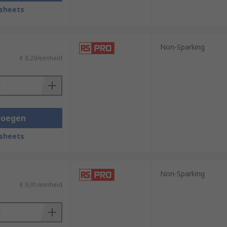
sheets
onents in awkward angles in tight spaces
Non-Sparking
€ 8,29/eenheid
voegen
sheets
Non-Sparking
€ 9,91/eenheid