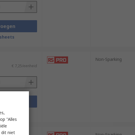
voegen
sheets
Non-Sparking
€ 7,25/eenheid
voegen
sheets
es,
op "Alles
iële
dit niet
Non-Sparking