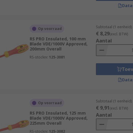
Data
ompact design and are used in confined spaces
s
also known as offset screwdrivers are used to reach comp
Subtotaal (1 eenheid)
Op voorraad
de
€ 8,29
(excl. BTW)
RS PRO Insulated, 100 mm
Aantal
Blade VDE/1000V Approved,
200mm Overall
RS-stocknr.
125-3081
Toe
Data
Subtotaal (1 eenheid)
Op voorraad
€ 9,91
(excl. BTW)
RS PRO Insulated, 125 mm
Aantal
Blade VDE/1000V Approved,
225mm Overall
RS-stocknr.
125-3082