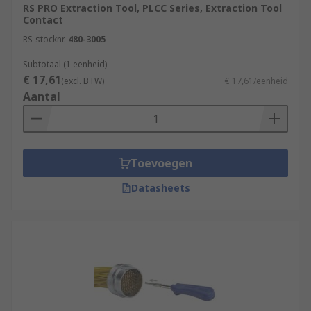
affix around contact and remove or insert in an
RS PRO Extraction Tool, PLCC Series, Extraction Tool
easy action.
Contact
RS-stocknr.
480-3005
Subtotaal (1 eenheid)
€ 17,61
(excl. BTW)
€ 17,61/eenheid
Aantal
Toevoegen
Datasheets