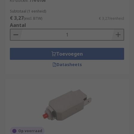
RS-stocknr.
774-0106
Subtotaal (1 eenheid)
€ 3,27
(excl. BTW)
€ 3,27/eenheid
Aantal
Toevoegen
Datasheets
Op voorraad