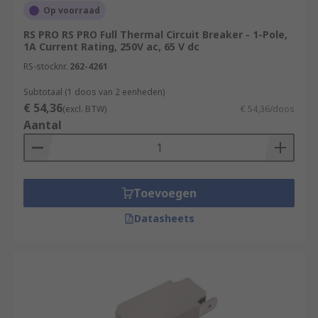
Op voorraad
Thermal magnetic circuit breakers are most
RS PRO RS PRO Full Thermal Circuit Breaker - 1-Pole,
1A Current Rating, 250V ac, 65 V dc
often used in distribution boards. They make up
part of the subsidiary circuits in the broader
RS-stocknr.
262-4261
electrical supply system, protecting against
Subtotaal (1 doos van 2 eenheden)
overcurrent.
€ 54,36
(excl. BTW)
€ 54,36/doos
Aantal
What are thermal automotive circuit
breakers used for?
Thermal automotive circuit breakers are used to
Toevoegen
protect electrical networks in most types of
Datasheets
vehicles, including cars, vans, buses, and boats.