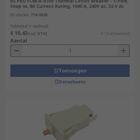
RS PRO FC66 A-0709 Thermal Circuit Breaker - 1-Pole,
Snap-in, 8A Current Rating, 1000 A, 240V ac, 32 V dc
RS-stocknr.
774-0020
Subtotaal (1 eenheid)
€ 10,43
(excl. BTW)
€ 10,43/eenheid
Aantal
Toevoegen
Datasheets