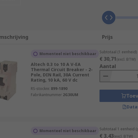
on against overcurrent than a simple fuse. Fuses simply bu
mschrijving
Prijs
sed to break the flow of current in automotive circuits, in o
Subtotaal (1 eenheid)
Momenteel niet beschikbaar
€ 30,71
ws for smaller overcurrents over a longer period of time, but 
(excl. BTW)
Altech 0.3 to 10 A V-EA
Aantal
 there will be a small overcurrent each time the engine is sw
Thermal Circuit Breaker - 2-
Pole, DIN Rail, 30A Current
Rating, 10 kA, 60 V dc
used for?
RS-stocknr.
899-1890
Fabrikantnummer
2G30UM
Toe
 in distribution boards. They make up part of the subsidiary
Data
 used for?
Subtotaal 1 eenheid (
Momenteel niet beschikbaar
€ 3,43
(excl. BTW)