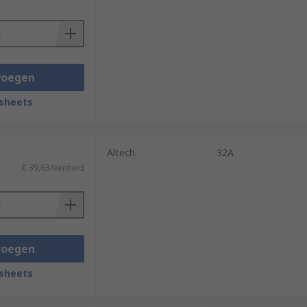
ars, vans, buses, and boats.
voegen
sheets
Altech
32A
€ 39,63/eenheid
voegen
sheets