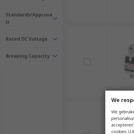
Standards/Approva
ls
Rated DC Voltage
Breaking Capacity
We resp
We gebruike
personalisa
accepteren"
cookies. U 