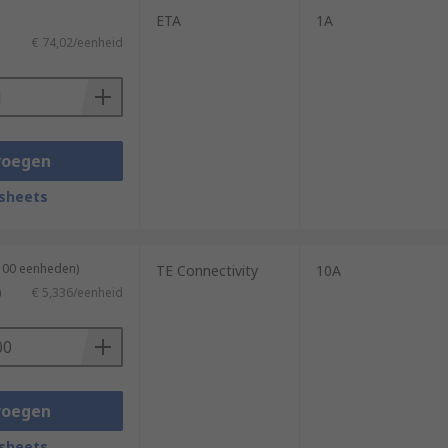
ETA
1A
€ 74,02/eenheid
voegen
sheets
 100 eenheden)
TE Connectivity
10A
)
€ 5,336/eenheid
voegen
sheets