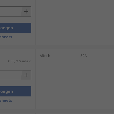
voegen
sheets
Altech
32A
€ 30,71/eenheid
voegen
sheets