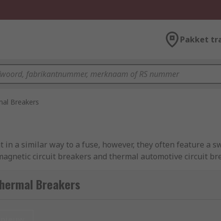
Pakket tr
al Breakers
in a similar way to a fuse, however, they often feature a sw
gnetic circuit breakers and thermal automotive circuit br
Thermal Breakers
t provide protection against overcurrent in circuits. Circui
an overload or short circuit is detected. Thermal magnetic ci
nieuw