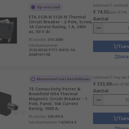
Subtotaal (1 eenheid)
Op voorraad
€ 74,02
(excl. BTW)
ETA 3120-N 3120-N Thermal
Aantal
Circuit Breaker - 2-Pole, Screw,
1A Current Rating, 1 A, 240V
ac, 50 V dc
RS-stocknr.
210-2080
Fabrikantnummer
Toe
3120-N526-P7T1-W01D-1A-
A04010111M
Data
Subtotaal (1 tray van
Momenteel niet beschikbaar
€ 533,60
(excl. BTW
TE Connectivity Potter &
Aantal
Brumfield W54 Thermal
Magnetic Circuit Breaker - 1-
Pole, Panel, 10A Current
Rating, 1000 A,
RS-stocknr.
240-8916
Toe
Fabrikantnummer
1423674-6
Data