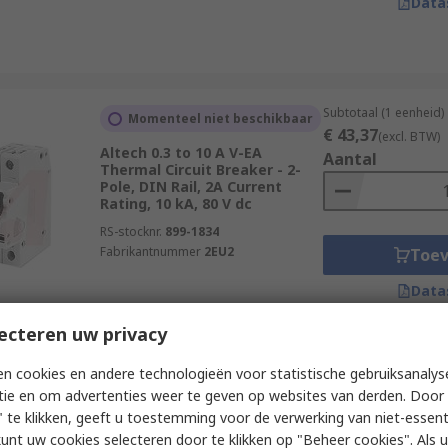
Data
Subtotaal (1 eenheid)
Momenteel niet beschikbaar
€ 43,37
(excl. BTW)
Altech 0.3 to 10 A V-EA
Aantal
Thermal Circuit Breaker - 2-
Pole, DIN Rail, 2A Current
Rating, 10 kA, 80 V dc
RS-stocknr.
899-1834
Fabrikantnummer
2EU2
Toe
Data
ecteren uw privacy
Subtotaal (1 eenheid)
Op voorraad
n cookies en andere technologieën voor statistische gebruiksanalys
€ 74,43
(excl. BTW)
tie en om advertenties weer te geven op websites van derden. Door 
Sensata / Airpax Airpax LELK1
Aantal
 te klikken, geeft u toestemming voor de verwerking van niet-essent
Thermal Circuit Breaker - 1-
Pole, 15A Current Rating
kunt uw cookies selecteren door te klikken op "Beheer cookies". Als u 