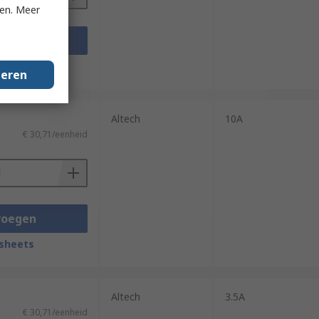
ken. Meer
voegen
sheets
geren
Altech
10A
€ 30,71/eenheid
voegen
sheets
Altech
3.5A
€ 30,71/eenheid