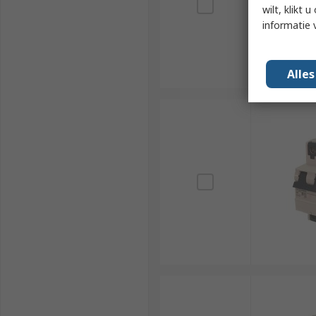
wilt, klikt
informatie 
Alle