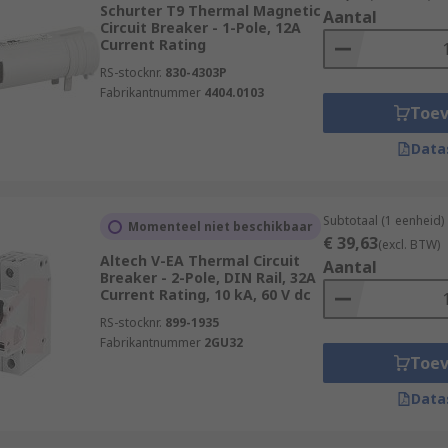
ct electrical networks in most types of vehicles, including c
Schurter T9 Thermal Magnetic
Aantal
Circuit Breaker - 1-Pole, 12A
Current Rating
RS-stocknr.
830-4303P
Fabrikantnummer
4404.0103
Toe
Data
Subtotaal (1 eenheid)
Momenteel niet beschikbaar
€ 39,63
(excl. BTW)
Altech V-EA Thermal Circuit
Aantal
Breaker - 2-Pole, DIN Rail, 32A
Current Rating, 10 kA, 60 V dc
RS-stocknr.
899-1935
Fabrikantnummer
2GU32
Toe
Data