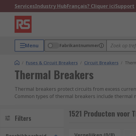
Services
Industry Hub
Français? Cliquer ici
Support
Menu
Fabrikantnummer
/
Fuses & Circuit Breakers
/
Circuit Breakers
/
Therm
Thermal Breakers
Thermal breakers protect circuits from excess current 
Common types of thermal breakers include thermal ma
Types of Thermal Breakers
1521 Producten voor 
Filters
Thermal magnetic circuit breakers
are devices tha
electrical switch to disrupt the flow of current when 
Vergelijken (0/8)
Op