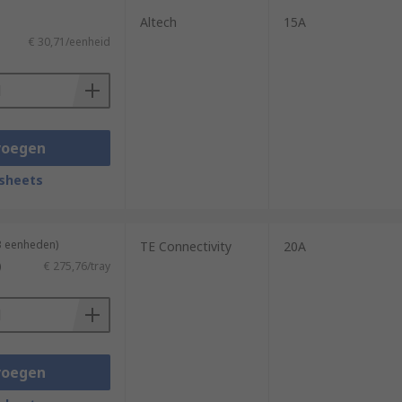
Altech
15A
€ 30,71/eenheid
voegen
sheets
 3 eenheden)
TE Connectivity
20A
)
€ 275,76/tray
voegen