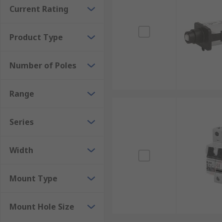
Thermal automotive circuit breakers are used to prote
Current Rating
Product Type
Number of Poles
Range
Series
Width
Mount Type
Mount Hole Size