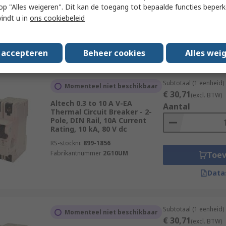
 u op "Alles weigeren". Dit kan de toegang tot bepaalde functies beper
RS-stocknr.
275-0394
vindt u in
ons cookiebeleid
Fabrikantnummer
LELK1-1-62F-15.0-A-91-V
Toe
Data
s accepteren
Beheer cookies
Alles wei
Subtotaal (1 eenheid)
Momenteel niet beschikbaar
€ 30,71
(excl. BTW)
Altech 0.3 to 10 A V-EA
Aantal
Thermal Circuit Breaker - 2-
Pole, DIN Rail, 10A Current
Rating, 10 kA, 80 V dc
RS-stocknr.
899-1856
Fabrikantnummer
2G10UM
Toe
Data
Subtotaal (1 eenheid)
Momenteel niet beschikbaar
€ 30,71
(excl. BTW)