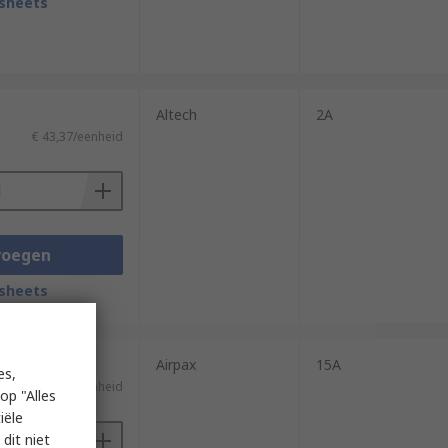
sheets
Altech
2A
€ 43,37/eenheid
voegen
sheets
Airpax
15A
es,
€ 74,43/eenheid
op "Alles
iële
dit niet