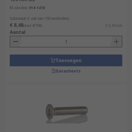
Steel
RS-stocknr.
914-1478
Stainless steel- A4 (316) and A2 (304) grades
Subtotaal (1 zak van 100 eenheden)
Nylon
€ 8,48
(excl. BTW)
€ 8,48/zak
Aantal
Some come with coatings such as nickel-plated
zinc-plated, galvanized, or passivated which
helps to deter rust.
Toevoegen
Head and drive types
Datasheets
Machine screws are available in a wide choice of
driver and head types. Choosing the right
fastener must be carefully considered.
Head shapes
The most popular head types are countersunk or
Cheesehead although there are other types