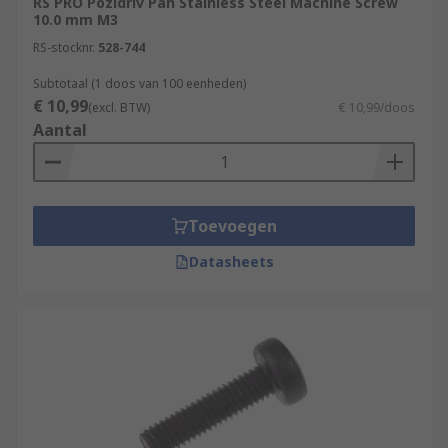
RS PRO Pozidriv Pan Stainless Steel Machine Screw
10.0 mm M3
RS-stocknr.
528-744
Subtotaal (1 doos van 100 eenheden)
€ 10,99
(excl. BTW)
€ 10,99/doos
Aantal
Toevoegen
Datasheets