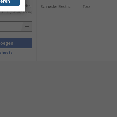
geren
ing van 100 eenheden)
Schneider Electric
Torx
)
€ 340,19/verpakking
voegen
sheets