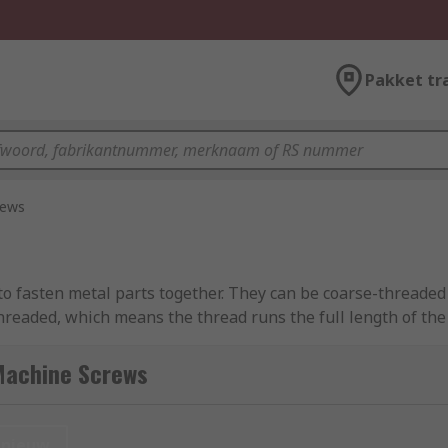
Pakket tr
rews
to fasten metal parts together. They can be coarse-threaded
hreaded, which means the thread runs the full length of the 
o machine screws
.
Machine Screws
d imperial fixings for all your metalworking and panel build
nieuw