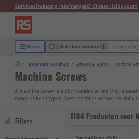
Services
Industry Hub
Français? Cliquer ici
Support
Menu
Fabrikantnummer
/
Fasteners & Fixings
/
Screws & Bolts
/
Machine Sc
Machine Screws
A machine screw is a blunt-ended screw that is used 
range of head types. Most machine screws are fully t
very end. You can learn more in our complete
guide t
1184 Producten voor 
RS offer an extensive range of high-quality metric an
Filters
What are machine screws made of?
Vergelijken (0/8)
Op