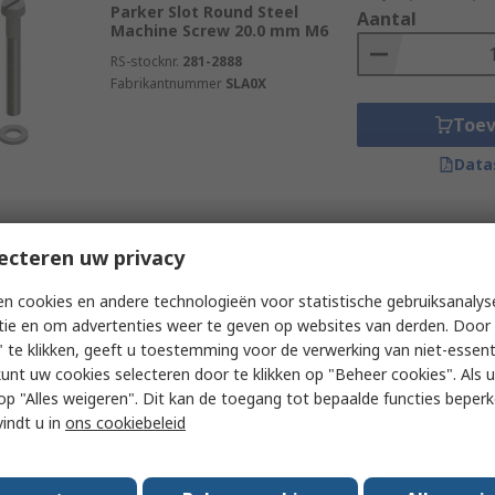
Parker Slot Round Steel
Aantal
Machine Screw 20.0 mm M6
you will use to install or remove the screw. There is a vast
RS-stocknr.
281-2888
Fabrikantnummer
SLA0X
Toe
Data
l parts together in machinery, tools, and panels. They can al
Subtotaal (1 verpakk
Momenteel niet beschikbaar
ecteren uw privacy
€ 2,05
(excl. BTW)
RND Torx Countersunk Zinc
Aantal
n cookies en andere technologieën voor statistische gebruiksanalys
Plated Steel Machine Screw 16
tie en om advertenties weer te geven op websites van derden. Door 
mm M5
 te klikken, geeft u toestemming voor de verwerking van niet-essent
RS-stocknr.
492-050
kunt uw cookies selecteren door te klikken op "Beheer cookies". Als u 
Fabrikantnummer
RND 610-00406
 u op "Alles weigeren". Dit kan de toegang tot bepaalde functies beper
Toe
vindt u in
ons cookiebeleid
Data