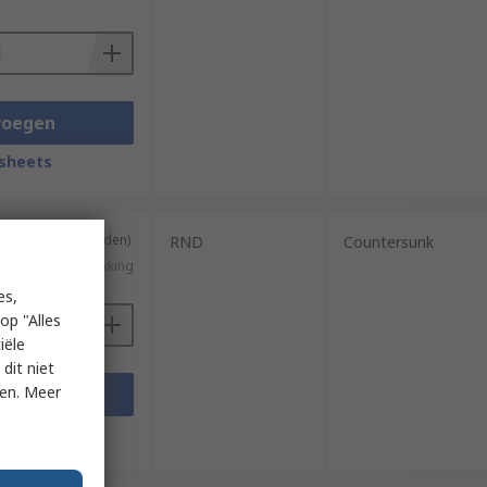
 array of drive types, the most common
voegen
sheets
so be used in:
ing van 100 eenheden)
RND
Countersunk
€ 2,05/verpakking
es,
op "Alles
iële
dit niet
ken. Meer
voegen
sheets