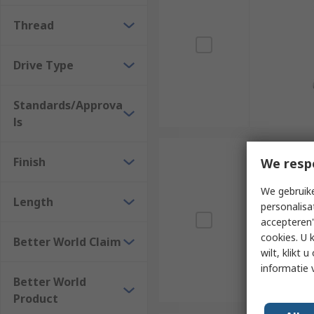
Drive types
Thread
A machine screw drive type refers to the type of tool 
being slotted, Phillips, Hex, and Pozi.
Drive Type
Where would I use a machine screw?
Standards/Approva
ls
The screws are typically used to securely fasten meta
Appliances
Finish
We resp
Electronic devices
We gebruike
Vehicles
Length
personalisa
accepteren"
cookies. U 
Better World Claim
wilt, klikt
informatie 
Better World
Product