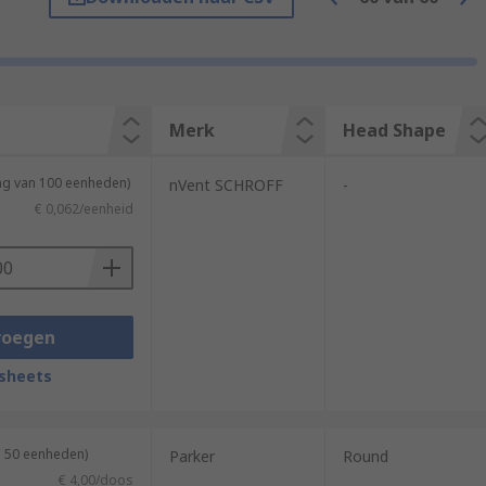
als include:
Merk
Head Shape
ing van 100 eenheden)
nVent SCHROFF
-
€ 0,062/eenheid
voegen
fully considered.
sheets
uss, Pan, Hex, and round.
n 50 eenheden)
Parker
Round
€ 4,00/doos