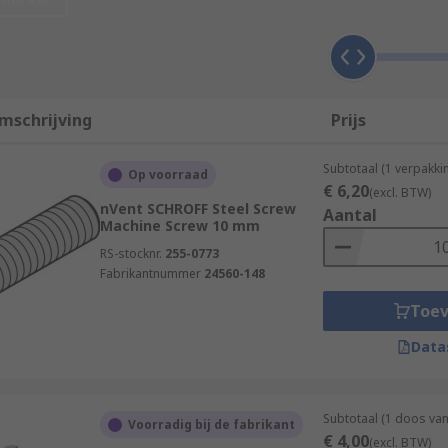
ials to suit various applications and environments. Materi
mschrijving
Prijs
Subtotaal (1 verpakk
Op voorraad
€ 6,20
(excl. BTW)
nVent SCHROFF Steel Screw
Aantal
ated, galvanized, or passivated which helps to deter rust.
Machine Screw 10 mm
RS-stocknr.
255-0773
Fabrikantnummer
24560-148
Toe
er and head types. Choosing the right fastener must be care
Data
sehead although there are other types around including Tr
Subtotaal (1 doos va
Voorradig bij de fabrikant
€ 4,00
(excl. BTW)