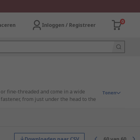
0
aceren
Inloggen / Registreer
 or fine-threaded and come in a wide
Tonen
fastener, from just under the head to the
ing needs.
Downloaden naar CSV
60
van
60