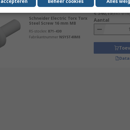
s accepteren
Beheer cookies
Alles wei
Subtotaal (1 verpakk
Voorradig bij de fabrikant
€ 340,19
(excl. BTW
Schneider Electric Torx Torx
Aantal
Steel Screw 16 mm M8
RS-stocknr.
871-430
Fabrikantnummer
NSYST40M8
Toe
Data